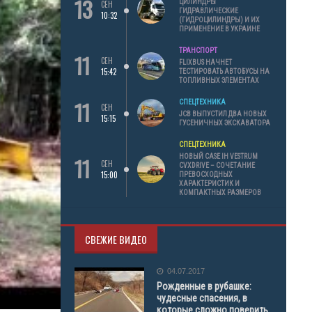
13
ЦИЛИНДРЫ
СЕН
ГИДРАВЛИЧЕСКИЕ
10:32
(ГИДРОЦИЛИНДРЫ) И ИХ
ПРИМЕНЕНИЕ В УКРАИНЕ
ТРАНСПОРТ
11
СЕН
FLIXBUS НАЧНЕТ
15:42
ТЕСТИРОВАТЬ АВТОБУСЫ НА
ТОПЛИВНЫХ ЭЛЕМЕНТАХ
11
СПЕЦТЕХНИКА
СЕН
JCB ВЫПУСТИЛ ДВА НОВЫХ
15:15
ГУСЕНИЧНЫХ ЭКСКАВАТОРА
СПЕЦТЕХНИКА
11
НОВЫЙ CASE IH VESTRUM
СЕН
CVXDRIVE – СОЧЕТАНИЕ
15:00
ПРЕВОСХОДНЫХ
ХАРАКТЕРИСТИК И
КОМПАКТНЫХ РАЗМЕРОВ
СВЕЖИЕ ВИДЕО
04.07.2017
Рожденные в рубашке:
чудесные спасения, в
которые сложно поверить