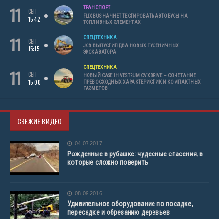
11
ТРАНСПОРТ
СЕН
FLIXBUS НАЧНЕТ ТЕСТИРОВАТЬ АВТОБУСЫ НА
15:42
ТОПЛИВНЫХ ЭЛЕМЕНТАХ
11
СПЕЦТЕХНИКА
СЕН
JCB ВЫПУСТИЛ ДВА НОВЫХ ГУСЕНИЧНЫХ
15:15
ЭКСКАВАТОРА
СПЕЦТЕХНИКА
11
СЕН
НОВЫЙ CASE IH VESTRUM CVXDRIVE – СОЧЕТАНИЕ
15:00
ПРЕВОСХОДНЫХ ХАРАКТЕРИСТИК И КОМПАКТНЫХ
РАЗМЕРОВ
СВЕЖИЕ ВИДЕО
04.07.2017
Рожденные в рубашке: чудесные спасения, в
которые сложно поверить
08.09.2016
Удивительное оборудование по посадке,
пересадке и обрезанию деревьев