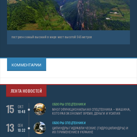
построен самый высокий в мире мост высотой 565 метров
КОММЕНТАРИИ
ЛЕНТА НОВОСТЕЙ
15
ОБЗОРЫ СПЕЦТЕХНИКИ
ОКТ
МНОГОФУНКЦИОНАЛЬНАЯ СПЕЦТЕХНИКА – МАШИНА,
10:48
КОТОРАЯ ЭКОНОМИТ ВРЕМЯ, ДЕНЬГИ И УСИЛИЯ
13
ОБЗОРЫ СПЕЦТЕХНИКИ
СЕН
ЦИЛИНДРЫ ГИДРАВЛИЧЕСКИЕ (ГИДРОЦИЛИНДРЫ) И
10:32
ИХ ПРИМЕНЕНИЕ В УКРАИНЕ