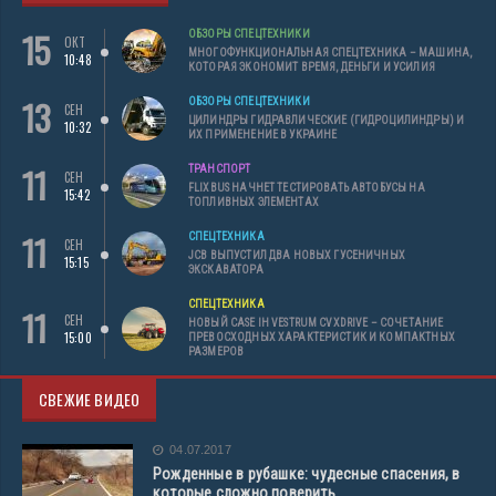
15
ОБЗОРЫ СПЕЦТЕХНИКИ
ОКТ
МНОГОФУНКЦИОНАЛЬНАЯ СПЕЦТЕХНИКА – МАШИНА,
10:48
КОТОРАЯ ЭКОНОМИТ ВРЕМЯ, ДЕНЬГИ И УСИЛИЯ
13
ОБЗОРЫ СПЕЦТЕХНИКИ
СЕН
ЦИЛИНДРЫ ГИДРАВЛИЧЕСКИЕ (ГИДРОЦИЛИНДРЫ) И
10:32
ИХ ПРИМЕНЕНИЕ В УКРАИНЕ
11
ТРАНСПОРТ
СЕН
FLIXBUS НАЧНЕТ ТЕСТИРОВАТЬ АВТОБУСЫ НА
15:42
ТОПЛИВНЫХ ЭЛЕМЕНТАХ
11
СПЕЦТЕХНИКА
СЕН
JCB ВЫПУСТИЛ ДВА НОВЫХ ГУСЕНИЧНЫХ
15:15
ЭКСКАВАТОРА
СПЕЦТЕХНИКА
11
СЕН
НОВЫЙ CASE IH VESTRUM CVXDRIVE – СОЧЕТАНИЕ
15:00
ПРЕВОСХОДНЫХ ХАРАКТЕРИСТИК И КОМПАКТНЫХ
РАЗМЕРОВ
СВЕЖИЕ ВИДЕО
04.07.2017
Рожденные в рубашке: чудесные спасения, в
которые сложно поверить