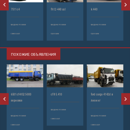
7511с4
fh12-440 xxl
k 440
продажа техники
продажа техники
продажа техники
самосвал
грузовик
грузовик
ПОХОЖИЕ ОБЪЯВЛЕНИЯ
6501с9-8525-000
cf 85.410
ford cargo 4142d в
зерновоз
лизинг
продажа техники
продажа техники
продажа техники
самосвал
самосвал
самосвал