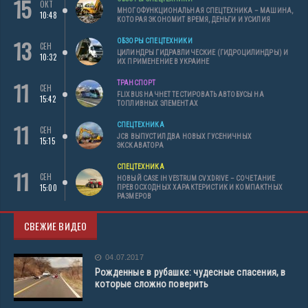
15
ОКТ
МНОГОФУНКЦИОНАЛЬНАЯ СПЕЦТЕХНИКА – МАШИНА,
10:48
КОТОРАЯ ЭКОНОМИТ ВРЕМЯ, ДЕНЬГИ И УСИЛИЯ
13
ОБЗОРЫ СПЕЦТЕХНИКИ
СЕН
ЦИЛИНДРЫ ГИДРАВЛИЧЕСКИЕ (ГИДРОЦИЛИНДРЫ) И
10:32
ИХ ПРИМЕНЕНИЕ В УКРАИНЕ
11
ТРАНСПОРТ
СЕН
FLIXBUS НАЧНЕТ ТЕСТИРОВАТЬ АВТОБУСЫ НА
15:42
ТОПЛИВНЫХ ЭЛЕМЕНТАХ
11
СПЕЦТЕХНИКА
СЕН
JCB ВЫПУСТИЛ ДВА НОВЫХ ГУСЕНИЧНЫХ
15:15
ЭКСКАВАТОРА
СПЕЦТЕХНИКА
11
СЕН
НОВЫЙ CASE IH VESTRUM CVXDRIVE – СОЧЕТАНИЕ
15:00
ПРЕВОСХОДНЫХ ХАРАКТЕРИСТИК И КОМПАКТНЫХ
РАЗМЕРОВ
СВЕЖИЕ ВИДЕО
04.07.2017
Рожденные в рубашке: чудесные спасения, в
которые сложно поверить