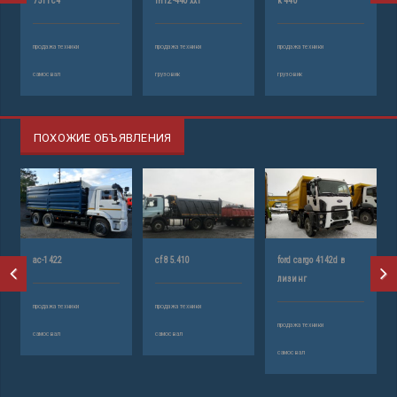
7511с4
fh12-440 xxl
k 440
продажа техники
продажа техники
продажа техники
самосвал
грузовик
грузовик
ПОХОЖИЕ ОБЪЯВЛЕНИЯ
ас-1422
cf 85.410
ford cargo 4142d в
лизинг
продажа техники
продажа техники
продажа техники
самосвал
самосвал
самосвал