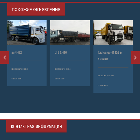
ПОХОЖИЕ ОБЪЯВЛЕНИЯ
ас-1422
cf 85.410
ford cargo 4142d в
лизинг
продажа техники
продажа техники
продажа техники
самосвал
самосвал
самосвал
КОНТАКТНАЯ ИНФОРМАЦИЯ