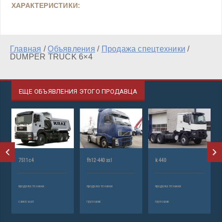
ХАРАКТЕРИСТИКИ:
Главная
/
Объявления
/
Продажа спецтехники
/
DUMPER TRUCK 6×4
ЕЩЕ ОБЪЯВЛЕНИЯ ЭТОГО ПРОДАВЦА
7511с4
fh12-440 xxl
k 440
продажа техники
продажа техники
продажа техники
самосвал
грузовик
грузовик