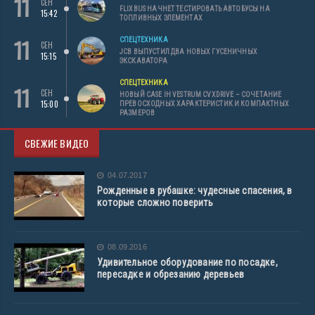
11
СЕН
FLIXBUS НАЧНЕТ ТЕСТИРОВАТЬ АВТОБУСЫ НА
15:42
ТОПЛИВНЫХ ЭЛЕМЕНТАХ
11
СПЕЦТЕХНИКА
СЕН
JCB ВЫПУСТИЛ ДВА НОВЫХ ГУСЕНИЧНЫХ
15:15
ЭКСКАВАТОРА
СПЕЦТЕХНИКА
11
СЕН
НОВЫЙ CASE IH VESTRUM CVXDRIVE – СОЧЕТАНИЕ
15:00
ПРЕВОСХОДНЫХ ХАРАКТЕРИСТИК И КОМПАКТНЫХ
РАЗМЕРОВ
СВЕЖИЕ ВИДЕО
04.07.2017
Рожденные в рубашке: чудесные спасения, в
которые сложно поверить
08.09.2016
Удивительное оборудование по посадке,
пересадке и обрезанию деревьев