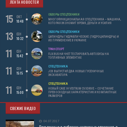
ЛЕНТА НОВОСТЕЙ
15
ОБЗОРЫ СПЕЦТЕХНИКИ
ОКТ
МНОГОФУНКЦИОНАЛЬНАЯ СПЕЦТЕХНИКА – МАШИНА,
10:48
КОТОРАЯ ЭКОНОМИТ ВРЕМЯ, ДЕНЬГИ И УСИЛИЯ
13
ОБЗОРЫ СПЕЦТЕХНИКИ
СЕН
ЦИЛИНДРЫ ГИДРАВЛИЧЕСКИЕ (ГИДРОЦИЛИНДРЫ) И
10:32
ИХ ПРИМЕНЕНИЕ В УКРАИНЕ
11
ТРАНСПОРТ
СЕН
FLIXBUS НАЧНЕТ ТЕСТИРОВАТЬ АВТОБУСЫ НА
15:42
ТОПЛИВНЫХ ЭЛЕМЕНТАХ
11
СПЕЦТЕХНИКА
СЕН
JCB ВЫПУСТИЛ ДВА НОВЫХ ГУСЕНИЧНЫХ
15:15
ЭКСКАВАТОРА
СПЕЦТЕХНИКА
11
СЕН
НОВЫЙ CASE IH VESTRUM CVXDRIVE – СОЧЕТАНИЕ
15:00
ПРЕВОСХОДНЫХ ХАРАКТЕРИСТИК И КОМПАКТНЫХ
РАЗМЕРОВ
СВЕЖИЕ ВИДЕО
04.07.2017