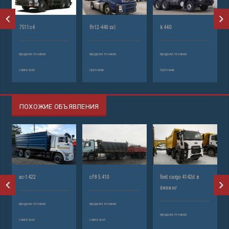
7511с4
fh12-440 xxl
k 440
продажа техники
продажа техники
продажа техники
самосвал
грузовик
грузовик
ПОХОЖИЕ ОБЪЯВЛЕНИЯ
ас-1422
cf 85.410
ford cargo 4142d в
лизинг
продажа техники
продажа техники
продажа техники
самосвал
самосвал