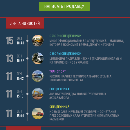
НАПИСАТЬ ПРОДАВЦУ
ЛЕНТА НОВОСТЕЙ
15
ОБЗОРЫ СПЕЦТЕХНИКИ
ОКТ
МНОГОФУНКЦИОНАЛЬНАЯ СПЕЦТЕХНИКА – МАШИНА,
10:48
КОТОРАЯ ЭКОНОМИТ ВРЕМЯ, ДЕНЬГИ И УСИЛИЯ
13
ОБЗОРЫ СПЕЦТЕХНИКИ
СЕН
ЦИЛИНДРЫ ГИДРАВЛИЧЕСКИЕ (ГИДРОЦИЛИНДРЫ) И
10:32
ИХ ПРИМЕНЕНИЕ В УКРАИНЕ
11
ТРАНСПОРТ
СЕН
FLIXBUS НАЧНЕТ ТЕСТИРОВАТЬ АВТОБУСЫ НА
15:42
ТОПЛИВНЫХ ЭЛЕМЕНТАХ
11
СПЕЦТЕХНИКА
СЕН
JCB ВЫПУСТИЛ ДВА НОВЫХ ГУСЕНИЧНЫХ
15:15
ЭКСКАВАТОРА
СПЕЦТЕХНИКА
11
СЕН
НОВЫЙ CASE IH VESTRUM CVXDRIVE – СОЧЕТАНИЕ
15:00
ПРЕВОСХОДНЫХ ХАРАКТЕРИСТИК И КОМПАКТНЫХ
РАЗМЕРОВ