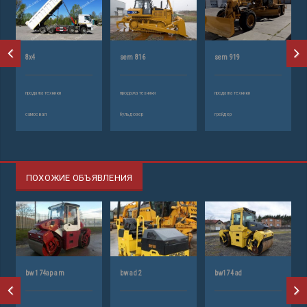
8х4
sem 816
sem 919
продажа техники
продажа техники
продажа техники
самосвал
бульдозер
грейдер
ПОХОЖИЕ ОБЪЯВЛЕНИЯ
bw 174ap am
bw ad 2
bw174 ad