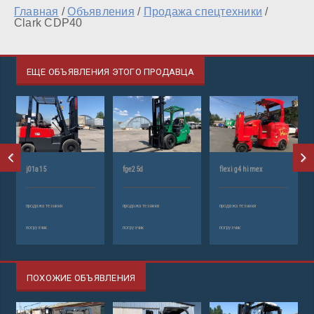
Главная
/
Объявления
/
Продажа спецтехники
/
Clark CDP40
ЕЩЕ ОБЪЯВЛЕНИЯ ЭТОГО ПРОДАВЦА
j01a15
fge25d
flexi g4 himex
продажа техники
продажа техники
продажа техники
погрузчик
погрузчик
погрузчик
ПОХОЖИЕ ОБЪЯВЛЕНИЯ