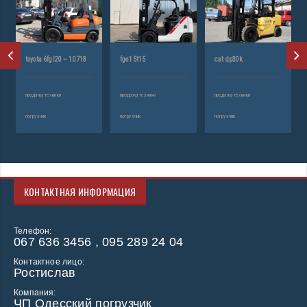
toyota 6fgl20 – 10718
fge15t15
cat dp30k
продажа техники
продажа техники
продажа техники
погрузчик
погрузчик
погрузчик
КОНТАКТНАЯ ИНФОРМАЦИЯ
Телефон:
067 636 3456 , 095 289 24 04
Контактное лицо:
Ростислав
Компания:
ЧП Одесский погрузчик