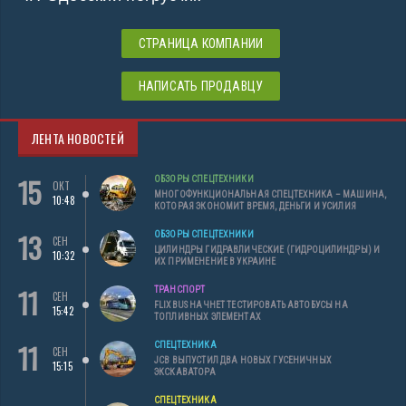
СТРАНИЦА КОМПАНИИ
НАПИСАТЬ ПРОДАВЦУ
ЛЕНТА НОВОСТЕЙ
15
ОБЗОРЫ СПЕЦТЕХНИКИ
ОКТ
МНОГОФУНКЦИОНАЛЬНАЯ СПЕЦТЕХНИКА – МАШИНА,
10:48
КОТОРАЯ ЭКОНОМИТ ВРЕМЯ, ДЕНЬГИ И УСИЛИЯ
13
ОБЗОРЫ СПЕЦТЕХНИКИ
СЕН
ЦИЛИНДРЫ ГИДРАВЛИЧЕСКИЕ (ГИДРОЦИЛИНДРЫ) И
10:32
ИХ ПРИМЕНЕНИЕ В УКРАИНЕ
11
ТРАНСПОРТ
СЕН
FLIXBUS НАЧНЕТ ТЕСТИРОВАТЬ АВТОБУСЫ НА
15:42
ТОПЛИВНЫХ ЭЛЕМЕНТАХ
11
СПЕЦТЕХНИКА
СЕН
JCB ВЫПУСТИЛ ДВА НОВЫХ ГУСЕНИЧНЫХ
15:15
ЭКСКАВАТОРА
СПЕЦТЕХНИКА