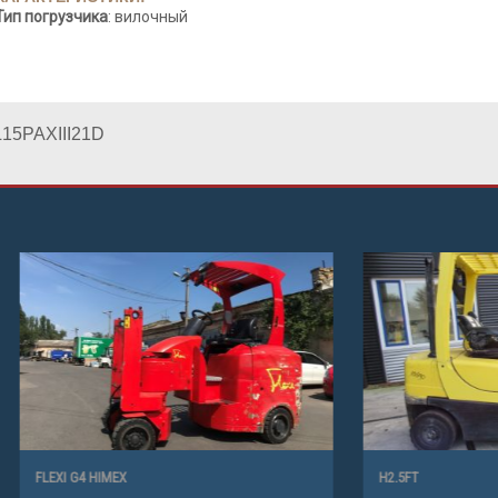
Тип погрузчика
: вилочный
15PAXIII21D
MEX
H2.5FT