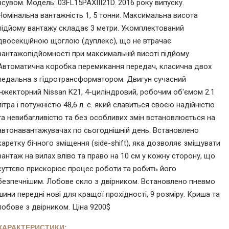
зсувом. Модель: 03FL15PAXIII21D. 2016 року випуску.
Номінальна вантажність 1, 5 тонни. Максимальна висота
підйому вантажу складає 3 метри. Укомплектований
двосекційною щоглою (дуплекс), що не втрачає
вантажопідйомності при максимальній висоті підйому.
Автоматична коробка перемикання передач, класична двох
педальна з гідротрансформатором. Двигун сучасний
інжекторний Nissan K21, 4-циліндровий, робочим об'ємом 2.1
літра і потужністю 48,6 л. с. який славиться своєю надійністю
та невибагливістю та без особливих змін встановлюється на
автонавантажувачах по сьогоднішній день. Встановлено
каретку бічного зміщення (side-shift), яка дозволяє зміщувати
вантаж на вилах вліво та право на 10 см у кожну сторону, що
суттєво прискорює процес роботи та робить його
безпечнішим. Лобове скло з двірником. Встановлено пневмо
шини переднi новi для кращої прохідності, 9 розмiру. Криша та
лобове з двірником. Цiна 9200$
ХАРАКТЕРИСТИКИ: