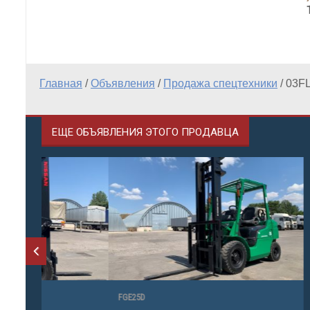
Главная
/
Объявления
/
Продажа спецтехники
/
03FL
ЕЩЕ ОБЪЯВЛЕНИЯ ЭТОГО ПРОДАВЦА
FGE25D
FLEXI G4 HI