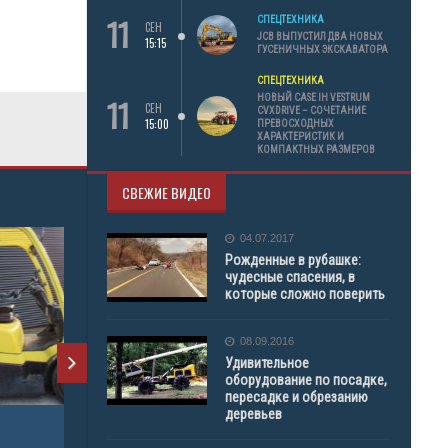
11
СПЕЦТЕХНИКА
СЕН
JCB ВЫПУСТИЛ ДВА НОВЫХ
15:15
ГУСЕНИЧНЫХ ЭКСКАВАТОРА
СПЕЦТЕХНИКА
11
НОВЫЙ CASE IH VESTRUM
СЕН
CVXDRIVE – СОЧЕТАНИЕ
15:00
ПРЕВОСХОДНЫХ
ХАРАКТЕРИСТИК И
КОМПАКТНЫХ РАЗМЕРОВ
СВЕЖИЕ ВИДЕО
04.07.2017
Рожденные в рубашке:
чудесные спасения, в
которые сложно поверить
08.09.2016
Удивительное
оборудование по посадке,
пересадке и обрезанию
деревьев