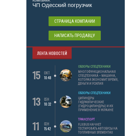
Компания:
ЧП Одесский погрузчик
СТРАНИЦА КОМПАНИИ
НАПИСАТЬ ПРОДАВЦУ
ЛЕНТА НОВОСТЕЙ
ОБЗОРЫ СПЕЦТЕХНИКИ
15
МНОГОФУНКЦИОНАЛЬНАЯ
ОКТ
СПЕЦТЕХНИКА – МАШИНА,
10:48
КОТОРАЯ ЭКОНОМИТ ВРЕМЯ,
ДЕНЬГИ И УСИЛИЯ
ОБЗОРЫ СПЕЦТЕХНИКИ
13
ЦИЛИНДРЫ
СЕН
ГИДРАВЛИЧЕСКИЕ
10:32
(ГИДРОЦИЛИНДРЫ) И ИХ
ПРИМЕНЕНИЕ В УКРАИНЕ
ТРАНСПОРТ
11
СЕН
FLIXBUS НАЧНЕТ
15:42
ТЕСТИРОВАТЬ АВТОБУСЫ НА
ТОПЛИВНЫХ ЭЛЕМЕНТАХ