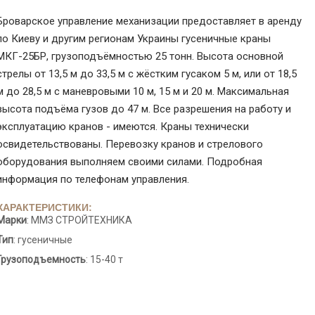
Броварское управление механизации предоставляет в аренду
по Киеву и другим регионам Украины гусеничные краны
МКГ-25БР, грузоподъёмностью 25 тонн. Высота основной
стрелы от 13,5 м до 33,5 м с жёстким гусаком 5 м, или от 18,5
м до 28,5 м с маневровыми 10 м, 15 м и 20 м. Максимальная
высота подъёма гузов до 47 м. Все разрешения на работу и
эксплуатацию кранов - имеются. Краны технически
освидетельствованы. Перевозку кранов и стрелового
оборудования выполняем своими силами. Подробная
информация по телефонам управления.
ХАРАКТЕРИСТИКИ:
Марки
: ММЗ СТРОЙТЕХНИКА
Тип
: гусеничные
Грузоподъемность
: 15-40 т