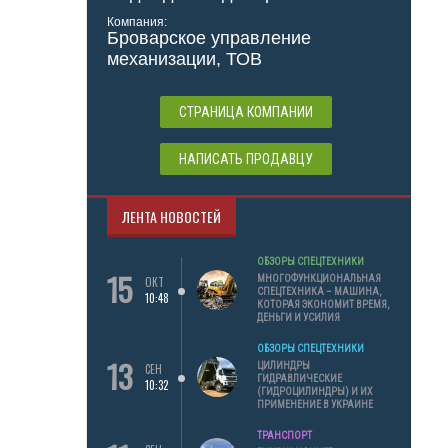
Компания:
Броварское управление
механизации, ТОВ
СТРАНИЦА КОМПАНИИ
НАПИСАТЬ ПРОДАВЦУ
ЛЕНТА НОВОСТЕЙ
ОБЗОРЫ СПЕЦТЕХНИКИ
15
МНОГОФУНКЦИОНАЛЬНАЯ
ОКТ
СПЕЦТЕХНИКА – МАШИНА,
10:48
КОТОРАЯ ЭКОНОМИТ ВРЕМЯ,
ДЕНЬГИ И УСИЛИЯ
ОБЗОРЫ СПЕЦТЕХНИКИ
13
ЦИЛИНДРЫ
СЕН
ГИДРАВЛИЧЕСКИЕ
10:32
(ГИДРОЦИЛИНДРЫ) И ИХ
ПРИМЕНЕНИЕ В УКРАИНЕ
ТРАНСПОРТ