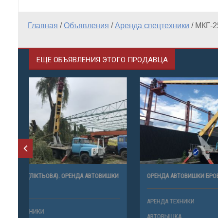
Главная
/
Объявления
/
Аренда спецтехники
/
МКГ-2
ЕЩЕ ОБЪЯВЛЕНИЯ ЭТОГО ПРОДАВЦА
КОЛІНЧАТА (ЛІКТЬОВА). ОРЕНДА АВТОВИШКИ
ОРЕНДА АВ
БРОВАРИ.
АРЕНДА ТЕ
АРЕНДА ТЕХНИКИ
АВТОВЫШК