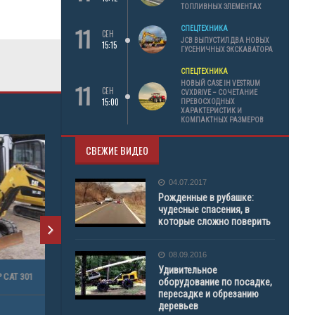
ТОПЛИВНЫХ ЭЛЕМЕНТАХ
11
СПЕЦТЕХНИКА
СЕН
JCB ВЫПУСТИЛ ДВА НОВЫХ
15:15
ГУСЕНИЧНЫХ ЭКСКАВАТОРА
СПЕЦТЕХНИКА
11
НОВЫЙ CASE IH VESTRUM
СЕН
CVXDRIVE – СОЧЕТАНИЕ
15:00
ПРЕВОСХОДНЫХ
ХАРАКТЕРИСТИК И
КОМПАКТНЫХ РАЗМЕРОВ
СВЕЖИЕ ВИДЕО
04.07.2017
Рожденные в рубашке:
чудесные спасения, в
которые сложно поверить
08.09.2016
Удивительное
оборудование по посадке,
пересадке и обрезанию
деревьев