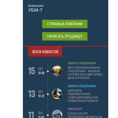
Компания:
УБМ-7
СТРАНИЦА КОМПАНИИ
НАПИСАТЬ ПРОДАВЦУ
ЛЕНТА НОВОСТЕЙ
ОБЗОРЫ СПЕЦТЕХНИКИ
15
МНОГОФУНКЦИОНАЛЬНАЯ
ОКТ
СПЕЦТЕХНИКА – МАШИНА,
10:48
КОТОРАЯ ЭКОНОМИТ ВРЕМЯ,
ДЕНЬГИ И УСИЛИЯ
ОБЗОРЫ СПЕЦТЕХНИКИ
13
ЦИЛИНДРЫ
СЕН
ГИДРАВЛИЧЕСКИЕ
10:32
(ГИДРОЦИЛИНДРЫ) И ИХ
ПРИМЕНЕНИЕ В УКРАИНЕ
ТРАНСПОРТ
11
СЕН
FLIXBUS НАЧНЕТ
15:42
ТЕСТИРОВАТЬ АВТОБУСЫ НА