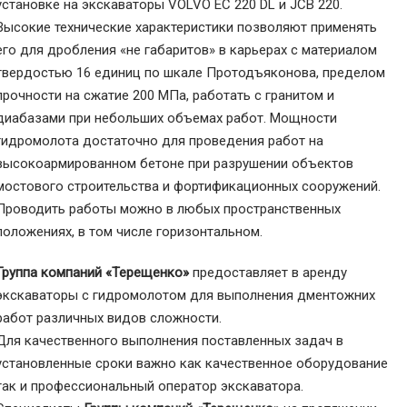
установке на экскаваторы VOLVO EC 220 DL и JCB 220.
Высокие технические характеристики позволяют применять
его для дробления «не габаритов» в карьерах с материалом
твердостью 16 единиц по шкале Протодъяконова, пределом
прочности на сжатие 200 МПа, работать с гранитом и
диабазами при небольших объемах работ. Мощности
гидромолота достаточно для проведения работ на
высокоармированном бетоне при разрушении объектов
мостового строительства и фортификационных сооружений.
Проводить работы можно в любых пространственных
положениях, в том числе горизонтальном.
Группа компаний «Терещенко»
предоставляет в аренду
экскаваторы с гидромолотом для выполнения дментожних
работ различных видов сложности.
Для качественного выполнения поставленных задач в
установленные сроки важно как качественное оборудование
так и профессиональный оператор экскаватора.