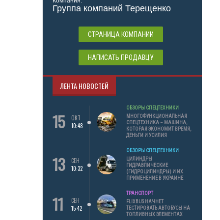
Компания:
Группа компаний Терещенко
СТРАНИЦА КОМПАНИИ
НАПИСАТЬ ПРОДАВЦУ
ЛЕНТА НОВОСТЕЙ
ОБЗОРЫ СПЕЦТЕХНИКИ
15
МНОГОФУНКЦИОНАЛЬНАЯ
ОКТ
СПЕЦТЕХНИКА – МАШИНА,
10:48
КОТОРАЯ ЭКОНОМИТ ВРЕМЯ,
ДЕНЬГИ И УСИЛИЯ
ОБЗОРЫ СПЕЦТЕХНИКИ
13
ЦИЛИНДРЫ
СЕН
ГИДРАВЛИЧЕСКИЕ
10:32
(ГИДРОЦИЛИНДРЫ) И ИХ
ПРИМЕНЕНИЕ В УКРАИНЕ
ТРАНСПОРТ
11
СЕН
FLIXBUS НАЧНЕТ
15:42
ТЕСТИРОВАТЬ АВТОБУСЫ НА
ТОПЛИВНЫХ ЭЛЕМЕНТАХ