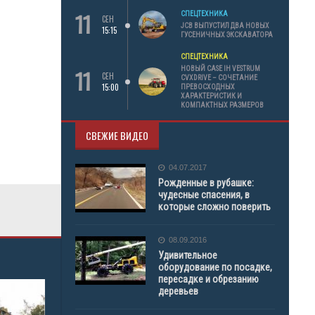
11
СПЕЦТЕХНИКА
СЕН
JCB ВЫПУСТИЛ ДВА НОВЫХ
15:15
ГУСЕНИЧНЫХ ЭКСКАВАТОРА
СПЕЦТЕХНИКА
11
НОВЫЙ CASE IH VESTRUM
СЕН
CVXDRIVE – СОЧЕТАНИЕ
15:00
ПРЕВОСХОДНЫХ
ХАРАКТЕРИСТИК И
КОМПАКТНЫХ РАЗМЕРОВ
СВЕЖИЕ ВИДЕО
04.07.2017
Рожденные в рубашке:
чудесные спасения, в
которые сложно поверить
08.09.2016
Удивительное
оборудование по посадке,
пересадке и обрезанию
деревьев