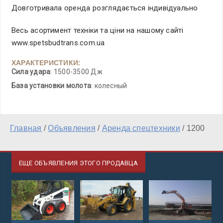
Довготривала оренда розглядається індивідуально
Весь асортимент техніки та ціни на нашому сайті
www.spetsbudtrans.com.ua
ХАРАКТЕРИСТИКИ:
Сила удара
: 1500-3500 Дж
База установки молота
: колесный
Главная
/
Объявления
/
Аренда спецтехники
/
1200
ЕЩЕ ОБЪЯВЛЕНИЯ ЭТОГО ПРОДАВЦА