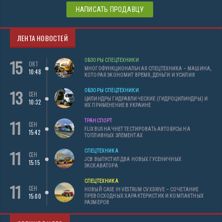
НАПИСАТЬ ПРОДАВЦУ
ЛЕНТА НОВОСТЕЙ
15
ОБЗОРЫ СПЕЦТЕХНИКИ
ОКТ
МНОГОФУНКЦИОНАЛЬНАЯ СПЕЦТЕХНИКА – МАШИНА,
10:48
КОТОРАЯ ЭКОНОМИТ ВРЕМЯ, ДЕНЬГИ И УСИЛИЯ
13
ОБЗОРЫ СПЕЦТЕХНИКИ
СЕН
ЦИЛИНДРЫ ГИДРАВЛИЧЕСКИЕ (ГИДРОЦИЛИНДРЫ) И
10:32
ИХ ПРИМЕНЕНИЕ В УКРАИНЕ
11
ТРАНСПОРТ
СЕН
FLIXBUS НАЧНЕТ ТЕСТИРОВАТЬ АВТОБУСЫ НА
15:42
ТОПЛИВНЫХ ЭЛЕМЕНТАХ
11
СПЕЦТЕХНИКА
СЕН
JCB ВЫПУСТИЛ ДВА НОВЫХ ГУСЕНИЧНЫХ
15:15
ЭКСКАВАТОРА
СПЕЦТЕХНИКА
11
СЕН
НОВЫЙ CASE IH VESTRUM CVXDRIVE – СОЧЕТАНИЕ
15:00
ПРЕВОСХОДНЫХ ХАРАКТЕРИСТИК И КОМПАКТНЫХ
РАЗМЕРОВ