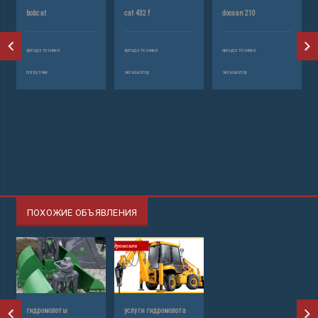
bobcat
cat 432 f
doosan 210
аренда техники
аренда техники
аренда техники
погрузчик
экскаватор
экскаватор
ПОХОЖИЕ ОБЪЯВЛЕНИЯ
гидромолоты
услуги гидромолота