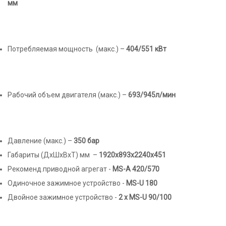
мм
Потребляемая мощность (макс.) –
404/551 кВт
Рабочий объем двигателя (макс.) –
693/945л/мин
Давление (макс.) –
350 бар
Габариты (ДхШхВхТ) мм –
1920х893х2240х451
Рекоменд.приводной агрегат -
МS-A 420/570
Одиночное зажимное устройство -
MS-U 180
Двойное зажимное устройство -
2 х MS-U 90/100