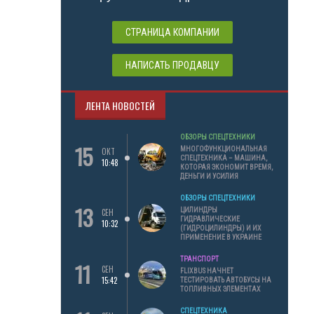
СТРАНИЦА КОМПАНИИ
НАПИСАТЬ ПРОДАВЦУ
ЛЕНТА НОВОСТЕЙ
ОБЗОРЫ СПЕЦТЕХНИКИ
15
МНОГОФУНКЦИОНАЛЬНАЯ
ОКТ
СПЕЦТЕХНИКА – МАШИНА,
10:48
КОТОРАЯ ЭКОНОМИТ ВРЕМЯ,
ДЕНЬГИ И УСИЛИЯ
ОБЗОРЫ СПЕЦТЕХНИКИ
13
ЦИЛИНДРЫ
СЕН
ГИДРАВЛИЧЕСКИЕ
10:32
(ГИДРОЦИЛИНДРЫ) И ИХ
ПРИМЕНЕНИЕ В УКРАИНЕ
ТРАНСПОРТ
11
СЕН
FLIXBUS НАЧНЕТ
15:42
ТЕСТИРОВАТЬ АВТОБУСЫ НА
ТОПЛИВНЫХ ЭЛЕМЕНТАХ
СПЕЦТЕХНИКА