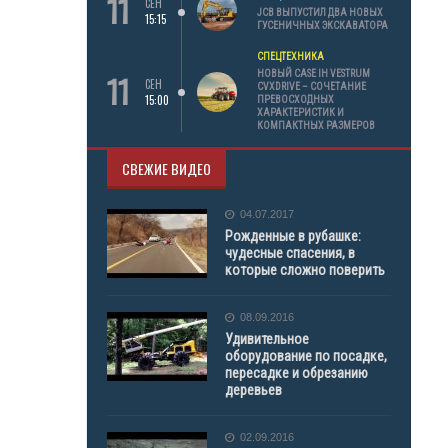
11
СЕН
JCB ВЫПУСТИЛ ДВА НОВЫХ
15:15
ГУСЕНИЧНЫХ ЭКСКАВАТОРА
СПЕЦТЕХНИКА
11
НОВЫЙ CASE IH VESTRUM
СЕН
CVXDRIVE – СОЧЕТАНИЕ
15:00
ПРЕВОСХОДНЫХ
ХАРАКТЕРИСТИК И
КОМПАКТНЫХ РАЗМЕРОВ
СВЕЖИЕ ВИДЕО
04.07.2017
Рожденные в рубашке:
чудесные спасения, в
которые сложно поверить
08.09.2016
Удивительное
оборудование по посадке,
пересадке и обрезанию
деревьев
02.09.2016