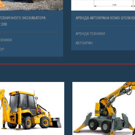
СЕНИЧНОГО ЭКСКАВАТОРА
АРЕНДА АВТОКРАНА XCMG QY25K5(К
200
АРЕНДА ТЕХНИКИ
ХНИКИ
АВТОКРАН
Р