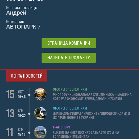
Контактное лицо:
Андрей
Компания:
АВТОПАРК 7
СТРАНИЦА КОМПАНИИ
НАПИСАТЬ ПРОДАВЦУ
ЛЕНТА НОВОСТЕЙ
15
ОБЗОРЫ СПЕЦТЕХНИКИ
ОКТ
МНОГОФУНКЦИОНАЛЬНАЯ СПЕЦТЕХНИКА – МАШИНА,
10:48
КОТОРАЯ ЭКОНОМИТ ВРЕМЯ, ДЕНЬГИ И УСИЛИЯ
13
ОБЗОРЫ СПЕЦТЕХНИКИ
СЕН
ЦИЛИНДРЫ ГИДРАВЛИЧЕСКИЕ (ГИДРОЦИЛИНДРЫ) И
10:32
ИХ ПРИМЕНЕНИЕ В УКРАИНЕ
11
ТРАНСПОРТ
СЕН
FLIXBUS НАЧНЕТ ТЕСТИРОВАТЬ АВТОБУСЫ НА
15:42
ТОПЛИВНЫХ ЭЛЕМЕНТАХ