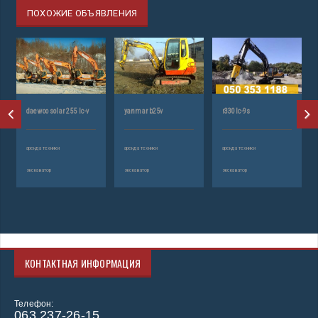
ПОХОЖИЕ ОБЪЯВЛЕНИЯ
daewoo solar 255 lc-v
yanmar b25v
r330lc-9s
аренда техники
аренда техники
аренда техники
экскаватор
экскаватор
экскаватор
КОНТАКТНАЯ ИНФОРМАЦИЯ
Телефон:
063 237-26-15