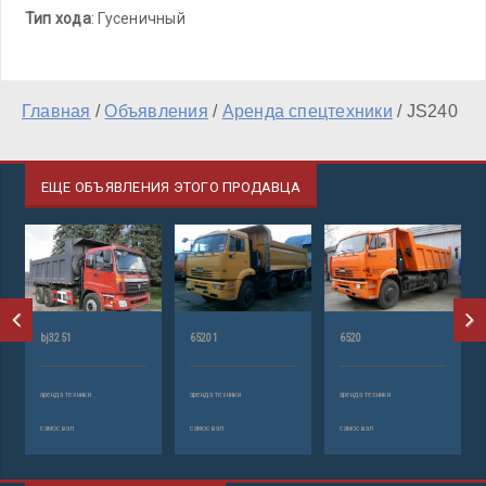
Тип хода
: Гусеничный
Главная
/
Объявления
/
Аренда спецтехники
/
JS240
ЕЩЕ ОБЪЯВЛЕНИЯ ЭТОГО ПРОДАВЦА
bj3251
65201
6520
аренда техники
аренда техники
аренда техники
самосвал
самосвал
самосвал