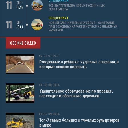
11
СПЕЦТЕХНИКА
СЕН
JCB ВЫПУСТИЛ ДВА НОВЫХ ГУСЕНИЧНЫХ
15:15
ЭКСКАВАТОРА
СПЕЦТЕХНИКА
11
СЕН
НОВЫЙ CASE IH VESTRUM CVXDRIVE – СОЧЕТАНИЕ
15:00
ПРЕВОСХОДНЫХ ХАРАКТЕРИСТИК И КОМПАКТНЫХ
РАЗМЕРОВ
СВЕЖИЕ ВИДЕО
04.07.2017
Рожденные в рубашке: чудесные спасения, в
которые сложно поверить
08.09.2016
Удивительное оборудование по посадке,
пересадке и обрезанию деревьев
02.09.2016
Топ-7 самых больших и тяжелых бульдозеров
в мире