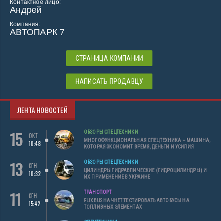
Контактное лицо:
Андрей
Компания:
АВТОПАРК 7
СТРАНИЦА КОМПАНИИ
НАПИСАТЬ ПРОДАВЦУ
ЛЕНТА НОВОСТЕЙ
15
ОБЗОРЫ СПЕЦТЕХНИКИ
ОКТ
МНОГОФУНКЦИОНАЛЬНАЯ СПЕЦТЕХНИКА – МАШИНА,
10:48
КОТОРАЯ ЭКОНОМИТ ВРЕМЯ, ДЕНЬГИ И УСИЛИЯ
13
ОБЗОРЫ СПЕЦТЕХНИКИ
СЕН
ЦИЛИНДРЫ ГИДРАВЛИЧЕСКИЕ (ГИДРОЦИЛИНДРЫ) И
10:32
ИХ ПРИМЕНЕНИЕ В УКРАИНЕ
11
ТРАНСПОРТ
СЕН
FLIXBUS НАЧНЕТ ТЕСТИРОВАТЬ АВТОБУСЫ НА
15:42
ТОПЛИВНЫХ ЭЛЕМЕНТАХ