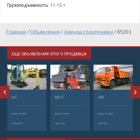
Грузоподъемность
: 11-15 т
Главная
/
Объявления
/
Аренда спецтехники
/
65201
ЕЩЕ ОБЪЯВЛЕНИЯ ЭТОГО ПРОДАВЦА
b15
bj3251
6520
аренда техники
аренда техники
аренда техники
экскаватор
самосвал
самосвал