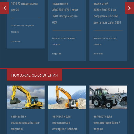
101070 гидронасоса
подшипник
выжимной
spv-20
338950010701 zetor
338047109701 на
7201 погрузчик un-
погрузчик unc-060
053
двигатель zetor 5201
продажа сопутствующих
товаров
продажа сопутствующих
продажа сопутствующих
погрузчик
товаров
товаров
погрузчик
погрузчик
ПОХОЖИЕ ОБЪЯВЛЕНИЯ
запчасти к
запчасти для
запчасти для
экскаваторам bumar-
экскаваторов
экскаваторов terex /
warynski
caterpillar, liebherr,
терекс