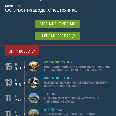
Компания:
ООО"Вент-заводы.Спецтехника"
СТРАНИЦА КОМПАНИИ
НАПИСАТЬ ПРОДАВЦУ
ЛЕНТА НОВОСТЕЙ
15
ОБЗОРЫ СПЕЦТЕХНИКИ
ОКТ
МНОГОФУНКЦИОНАЛЬНАЯ СПЕЦТЕХНИКА – МАШИНА,
10:48
КОТОРАЯ ЭКОНОМИТ ВРЕМЯ, ДЕНЬГИ И УСИЛИЯ
13
ОБЗОРЫ СПЕЦТЕХНИКИ
СЕН
ЦИЛИНДРЫ ГИДРАВЛИЧЕСКИЕ (ГИДРОЦИЛИНДРЫ) И
10:32
ИХ ПРИМЕНЕНИЕ В УКРАИНЕ
11
ТРАНСПОРТ
СЕН
FLIXBUS НАЧНЕТ ТЕСТИРОВАТЬ АВТОБУСЫ НА
15:42
ТОПЛИВНЫХ ЭЛЕМЕНТАХ
11
СПЕЦТЕХНИКА
СЕН
JCB ВЫПУСТИЛ ДВА НОВЫХ ГУСЕНИЧНЫХ