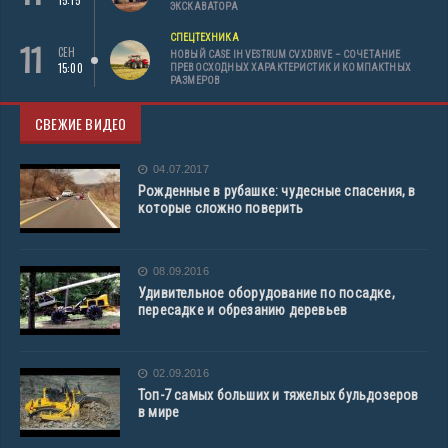
15:15
ЭКСКАВАТОРА
СПЕЦТЕХНИКА
11
СЕН
НОВЫЙ CASE IH VESTRUM CVXDRIVE – СОЧЕТАНИЕ
15:00
ПРЕВОСХОДНЫХ ХАРАКТЕРИСТИК И КОМПАКТНЫХ
РАЗМЕРОВ
СВЕЖИЕ ВИДЕО
04.07.2017
Рожденные в рубашке: чудесные спасения, в
которые сложно поверить
08.09.2016
Удивительное оборудование по посадке,
пересадке и обрезанию деревьев
02.09.2016
Топ-7 самых больших и тяжелых бульдозеров
в мире