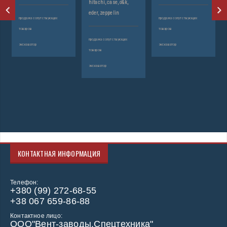
hitachi, case, o&k,
eder, zeppelin
продажа сопутствующих
продажа сопутствующих
товаров
товаров
продажа сопутствующих
экскаватор
экскаватор
товаров
экскаватор
КОНТАКТНАЯ ИНФОРМАЦИЯ
Телефон:
+380 (99) 272-68-55
+38 067 659-86-88
Контактное лицо:
ООО"Вент-заводы.Спецтехника"