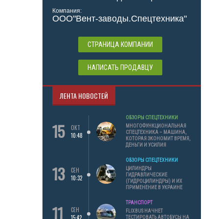
Компания:
ООО"Вент-заводы.Спецтехника"
СТРАНИЦА КОМПАНИИ
НАПИСАТЬ ПРОДАВЦУ
ЛЕНТА НОВОСТЕЙ
ОБЗОРЫ СПЕЦТЕХНИКИ
15
МНОГОФУНКЦИОНАЛЬНАЯ
ОКТ
СПЕЦТЕХНИКА – МАШИНА,
10:48
КОТОРАЯ ЭКОНОМИТ ВРЕМЯ,
ДЕНЬГИ И УСИЛИЯ
ОБЗОРЫ СПЕЦТЕХНИКИ
13
ЦИЛИНДРЫ
СЕН
ГИДРАВЛИЧЕСКИЕ
10:32
(ГИДРОЦИЛИНДРЫ) И ИХ
ПРИМЕНЕНИЕ В УКРАИНЕ
ТРАНСПОРТ
11
СЕН
FLIXBUS НАЧНЕТ
15:42
ТЕСТИРОВАТЬ АВТОБУСЫ НА