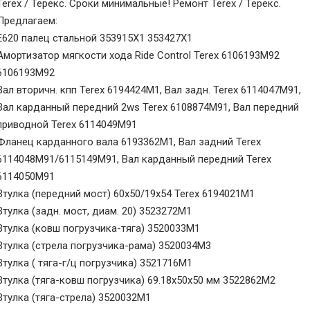
Terex / Терекс. Сроки минимальные! Ремонт Terex / Терекс.
Предлагаем:
Е620 палец стальной 353915Х1 353427Х1
Амортизатор мягкости хода Ride Control Terex 6106193M92
6106193M92
Вал вторичн. кпп Terex 6194424M1, Вал задн. Terex 6114047M91,
Вал карданный передний 2ws Terex 6108874M91, Вал передний
приводной Terex 6114049M91
Фланец карданного вала 6193362М1, Вал задний Terex
6114048M91/6115149M91, Вал карданный передний Terex
6114050M91
Втулка (передний мост) 60х50/19х54 Terex 6194021M1
Втулка (задн. мост, диам. 20) 3523272M1
Втулка (ковш погрузчика-тяга) 3520033M1
Втулка (стрела погрузчика-рама) 3520034M3
Втулка ( тяга-г/ц погрузчика) 3521716M1
Втулка (тяга-ковш погрузчика) 69.18х50х50 мм 3522862M2
Втулка (тяга-стрела) 3520032M1