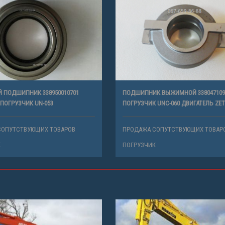
ПОДШИПНИК 338950010701
ПОДШИПНИК ВЫЖИМНОЙ 338047109
 ПОГРУЗЧИК UN-053
ПОГРУЗЧИК UNC-060 ДВИГАТЕЛЬ ZET
СОПУТСТВУЮЩИХ ТОВАРОВ
ПРОДАЖА СОПУТСТВУЮЩИХ ТОВАР
К
ПОГРУЗЧИК