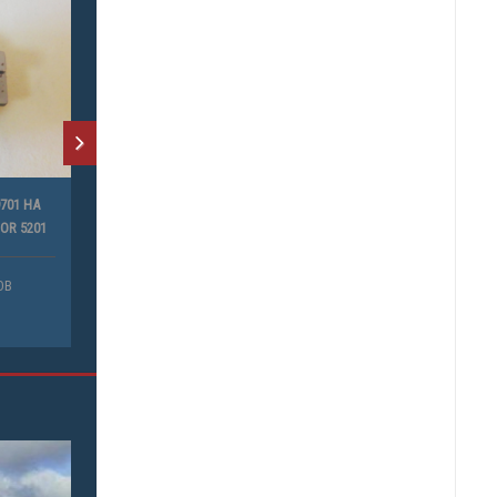
701 НА
OR 5201
ОВ