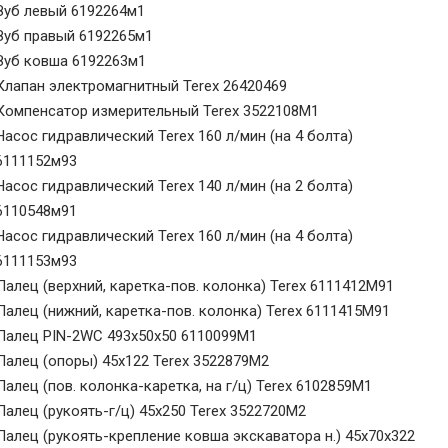
Зуб левый 6192264м1
Зуб правый 6192265м1
Зуб ковша 6192263м1
Клапан электромагнитный Terex 26420469
Компенсатор измерительный Terex 3522108M1
Насос гидравлический Terex 160 л/мин (на 4 болта)
6111152м93
Насос гидравлический Terex 140 л/мин (на 2 болта)
6110548м91
Насос гидравлический Terex 160 л/мин (на 4 болта)
6111153м93
Палец (верхний, каретка-пов. колонка) Terex 6111412M91
Палец (нижний, каретка-пов. колонка) Terex 6111415M91
Палец PIN-2WC 493х50х50 6110099М1
Палец (опоры) 45х122 Terex 3522879M2
Палец (пов. колонка-каретка, на г/ц) Terex 6102859M1
Палец (рукоять-г/ц) 45х250 Terex 3522720M2
Палец (рукоять-крепление ковша экскаватора н.) 45х70х322