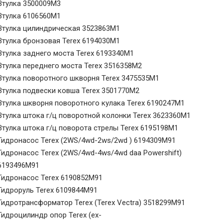
Втулка 3500009M3
Втулка 6106560M1
Втулка цилиндрическая 3523863M1
Втулка бронзовая Terex 6194030M1
Втулка заднего моста Terex 6193340M1
Втулка переднего моста Terex 3516358M2
Втулка поворотного шкворня Terex 3475535M1
Втулка подвески ковша Terex 3501770M2
Втулка шкворня поворотного кулака Terex 6190247M1
Втулка штока г/ц поворотной колонки Terex 3623360M1
Втулка штока г/ц поворота стрелы Terex 6195198M1
Гидронасос Terex (2WS/4wd-2ws/2wd ) 6194309M91
Гидронасос Terex (2WS/4wd-4ws/4wd daa Powershift)
6193496M91
Гидронасос Terex 6190852M91
Гидроруль Terex 6109844M91
Гидротрансформатор Terex (Terex Vectra) 3518299M91
Гидроцилиндр опор Terex (ex-