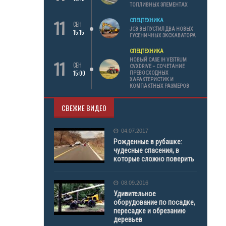
ТОПЛИВНЫХ ЭЛЕМЕНТАХ
11
СПЕЦТЕХНИКА
СЕН
JCB ВЫПУСТИЛ ДВА НОВЫХ
15:15
ГУСЕНИЧНЫХ ЭКСКАВАТОРА
СПЕЦТЕХНИКА
11
НОВЫЙ CASE IH VESTRUM
СЕН
CVXDRIVE – СОЧЕТАНИЕ
15:00
ПРЕВОСХОДНЫХ
ХАРАКТЕРИСТИК И
КОМПАКТНЫХ РАЗМЕРОВ
СВЕЖИЕ ВИДЕО
04.07.2017
Рожденные в рубашке:
чудесные спасения, в
которые сложно поверить
08.09.2016
Удивительное
оборудование по посадке,
пересадке и обрезанию
деревьев