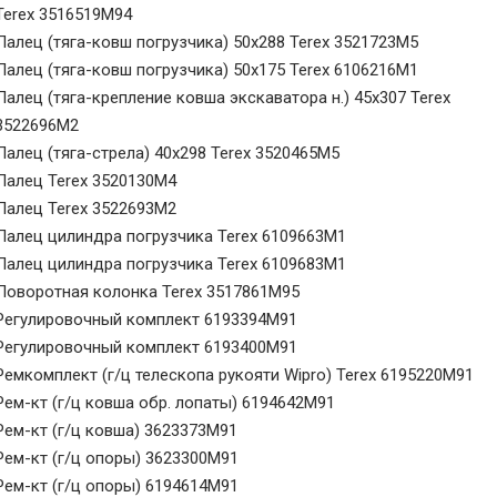
Terex 3516519M94
Палец (тяга-ковш погрузчика) 50х288 Terex 3521723M5
Палец (тяга-ковш погрузчика) 50х175 Terex 6106216M1
Палец (тяга-крепление ковша экскаватора н.) 45х307 Terex
3522696M2
Палец (тяга-стрела) 40х298 Terex 3520465M5
Палец Terex 3520130M4
Палец Terex 3522693M2
Палец цилиндра погрузчика Terex 6109663M1
Палец цилиндра погрузчика Terex 6109683M1
Поворотная колонка Terex 3517861M95
Регулировочный комплект 6193394M91
Регулировочный комплект 6193400M91
Ремкомплект (г/ц телескопа рукояти Wipro) Terex 6195220M91
Рем-кт (г/ц ковша обр. лопаты) 6194642M91
Рем-кт (г/ц ковша) 3623373M91
Рем-кт (г/ц опоры) 3623300M91
Рем-кт (г/ц опоры) 6194614M91