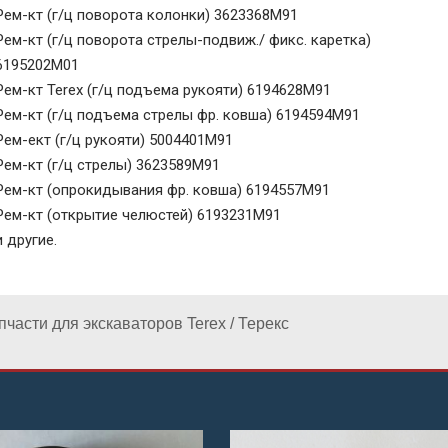
Рем-кт (г/ц поворота колонки) 3623368M91
Рем-кт (г/ц поворота стрелы-подвиж./ фикс. каретка)
6195202M01
Рем-кт Terex (г/ц подъема рукояти) 6194628M91
Рем-кт (г/ц подъема стрелы фр. ковша) 6194594M91
Рем-ект (г/ц рукояти) 5004401M91
Рем-кт (г/ц стрелы) 3623589M91
Рем-кт (опрокидывания фр. ковша) 6194557M91
Рем-кт (открытие челюстей) 6193231M91
и другие.
пчасти для экскаваторов Terex / Терекс