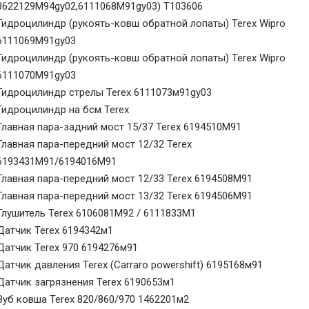
3622129M94gy02,6111068M91gy03) T103606
Гидроцилиндр (рукоять-ковш обратной лопаты) Terex Wipro
6111069M91gy03
Гидроцилиндр (рукоять-ковш обратной лопаты) Terex Wipro
6111070M91gy03
Гидроцилиндр стрелы Terex 6111073м91gy03
Гидроцилиндр на бсм Terex
Главная пара-задний мост 15/37 Terex 6194510M91
Главная пара-передний мост 12/32 Terex
6193431M91/6194016M91
Главная пара-передний мост 12/33 Terex 6194508M91
Главная пара-передний мост 13/32 Terex 6194506M91
Глушитель Terex 6106081M92 / 6111833M1
Датчик Terex 6194342м1
Датчик Terex 970 6194276м91
Датчик давления Terex (Carraro powershift) 6195168м91
Датчик загрязнения Terex 6190653м1
Зуб ковша Terex 820/860/970 1462201м2