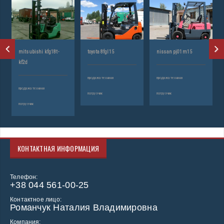
mitsubishi kfg18t-
toyota 8fgl15
nissan pj01m15
kf2d
продажа техники
продажа техники
продажа техники
погрузчик
погрузчик
погрузчик
КОНТАКТНАЯ ИНФОРМАЦИЯ
Телефон:
+38 044 561-00-25
Контактное лицо:
Романчук Наталия Владимировна
Компания: