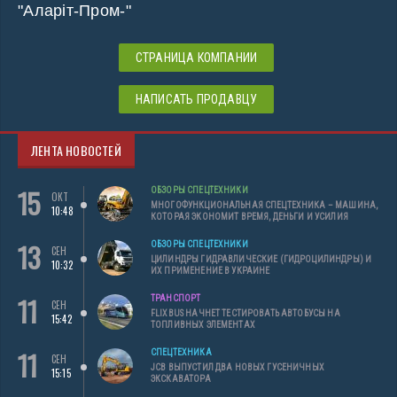
"Аларіт-Пром-"
СТРАНИЦА КОМПАНИИ
НАПИСАТЬ ПРОДАВЦУ
ЛЕНТА НОВОСТЕЙ
15
ОБЗОРЫ СПЕЦТЕХНИКИ
ОКТ
МНОГОФУНКЦИОНАЛЬНАЯ СПЕЦТЕХНИКА – МАШИНА,
10:48
КОТОРАЯ ЭКОНОМИТ ВРЕМЯ, ДЕНЬГИ И УСИЛИЯ
13
ОБЗОРЫ СПЕЦТЕХНИКИ
СЕН
ЦИЛИНДРЫ ГИДРАВЛИЧЕСКИЕ (ГИДРОЦИЛИНДРЫ) И
10:32
ИХ ПРИМЕНЕНИЕ В УКРАИНЕ
11
ТРАНСПОРТ
СЕН
FLIXBUS НАЧНЕТ ТЕСТИРОВАТЬ АВТОБУСЫ НА
15:42
ТОПЛИВНЫХ ЭЛЕМЕНТАХ
11
СПЕЦТЕХНИКА
СЕН
JCB ВЫПУСТИЛ ДВА НОВЫХ ГУСЕНИЧНЫХ
15:15
ЭКСКАВАТОРА