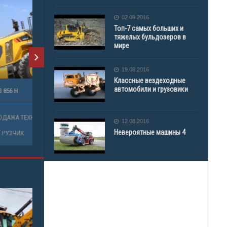
02.09.2016
Топ-7 самых больших и
тяжелых бульдозеров в
мире
19.08.2016
Классные вездеходные
автомобили и грузовики
CLG 856 H
CLG B160 С
ПРОДАЖА ТЕХНИКИ
ПРОДАЖА 
12.08.2016
Невероятные машины 4
ПОГРУЗЧИК
БУЛЬДОЗЕ