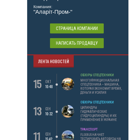
Компания:
"Аларіт-Пром-"
СТРАНИЦА КОМПАНИИ
НАПИСАТЬ ПРОДАВЦУ
ЛЕНТА НОВОСТЕЙ
ОБЗОРЫ СПЕЦТЕХНИКИ
15
МНОГОФУНКЦИОНАЛЬНАЯ
ОКТ
СПЕЦТЕХНИКА – МАШИНА,
10:48
КОТОРАЯ ЭКОНОМИТ ВРЕМЯ,
ДЕНЬГИ И УСИЛИЯ
ОБЗОРЫ СПЕЦТЕХНИКИ
13
ЦИЛИНДРЫ
СЕН
ГИДРАВЛИЧЕСКИЕ
10:32
(ГИДРОЦИЛИНДРЫ) И ИХ
ПРИМЕНЕНИЕ В УКРАИНЕ
ТРАНСПОРТ
11
СЕН
FLIXBUS НАЧНЕТ
15:42
ТЕСТИРОВАТЬ АВТОБУСЫ НА