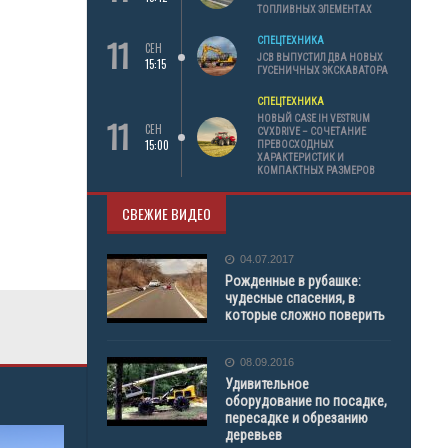
ТОПЛИВНЫХ ЭЛЕМЕНТАХ
11
СПЕЦТЕХНИКА
СЕН
JCB ВЫПУСТИЛ ДВА НОВЫХ
15:15
ГУСЕНИЧНЫХ ЭКСКАВАТОРА
СПЕЦТЕХНИКА
11
НОВЫЙ CASE IH VESTRUM
СЕН
CVXDRIVE – СОЧЕТАНИЕ
15:00
ПРЕВОСХОДНЫХ
ХАРАКТЕРИСТИК И
КОМПАКТНЫХ РАЗМЕРОВ
СВЕЖИЕ ВИДЕО
04.07.2017
Рожденные в рубашке:
чудесные спасения, в
которые сложно поверить
08.09.2016
Удивительное
оборудование по посадке,
пересадке и обрезанию
деревьев