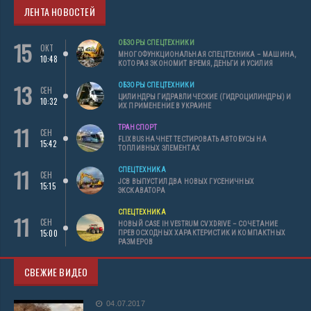
ЛЕНТА НОВОСТЕЙ
15
ОБЗОРЫ СПЕЦТЕХНИКИ
ОКТ
МНОГОФУНКЦИОНАЛЬНАЯ СПЕЦТЕХНИКА – МАШИНА,
10:48
КОТОРАЯ ЭКОНОМИТ ВРЕМЯ, ДЕНЬГИ И УСИЛИЯ
13
ОБЗОРЫ СПЕЦТЕХНИКИ
СЕН
ЦИЛИНДРЫ ГИДРАВЛИЧЕСКИЕ (ГИДРОЦИЛИНДРЫ) И
10:32
ИХ ПРИМЕНЕНИЕ В УКРАИНЕ
11
ТРАНСПОРТ
СЕН
FLIXBUS НАЧНЕТ ТЕСТИРОВАТЬ АВТОБУСЫ НА
15:42
ТОПЛИВНЫХ ЭЛЕМЕНТАХ
11
СПЕЦТЕХНИКА
СЕН
JCB ВЫПУСТИЛ ДВА НОВЫХ ГУСЕНИЧНЫХ
15:15
ЭКСКАВАТОРА
СПЕЦТЕХНИКА
11
СЕН
НОВЫЙ CASE IH VESTRUM CVXDRIVE – СОЧЕТАНИЕ
15:00
ПРЕВОСХОДНЫХ ХАРАКТЕРИСТИК И КОМПАКТНЫХ
РАЗМЕРОВ
СВЕЖИЕ ВИДЕО
04.07.2017