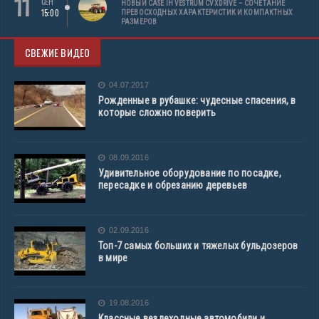
11
СЕН
НОВЫЙ CASE IH VESTRUM CVXDRIVE – СОЧЕТАНИЕ
15:00
ПРЕВОСХОДНЫХ ХАРАКТЕРИСТИК И КОМПАКТНЫХ
РАЗМЕРОВ
СВЕЖИЕ ВИДЕО
04.07.2017
Рожденные в рубашке: чудесные спасения, в
которые сложно поверить
08.09.2016
Удивительное оборудование по посадке,
пересадке и обрезанию деревьев
02.09.2016
Топ-7 самых больших и тяжелых бульдозеров
в мире
19.08.2016
Классные вездеходные автомобили и