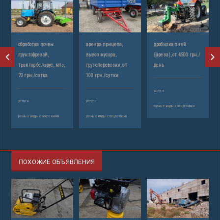
обработка почвы
аренда прицепа,
дробилка пней
грунтофрезой,
вывоз мусора,
(фреза), от 4500 грн./
трактор беларус, мтз,
грузоперевозки, от
день
70 грн./сотка
100 грн./сутки
услуги
услуги
услуги
разные виды спецтехники
разные виды спецтехники
разные виды спецтехники
ПОХОЖИЕ ОБЪЯВЛЕНИЯ