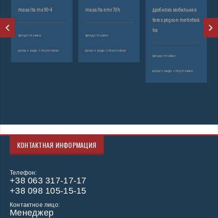
masalta ms90-4
masalta emr70h
дробилка мобильная
terex pegson metrotrak
ha
аренда техники
аренда техники
разные виды спецтехники
разные виды спецтехники
аренда техники
разные виды спецтехники
КОНТАКТНАЯ ИНФОРМАЦИЯ
Телефон:
+38 063 317-17-17
+38 098 105-15-15
Контактное лицо:
Менеджер