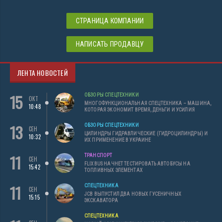
СТРАНИЦА КОМПАНИИ
НАПИСАТЬ ПРОДАВЦУ
ЛЕНТА НОВОСТЕЙ
15
ОБЗОРЫ СПЕЦТЕХНИКИ
ОКТ
МНОГОФУНКЦИОНАЛЬНАЯ СПЕЦТЕХНИКА – МАШИНА,
10:48
КОТОРАЯ ЭКОНОМИТ ВРЕМЯ, ДЕНЬГИ И УСИЛИЯ
13
ОБЗОРЫ СПЕЦТЕХНИКИ
СЕН
ЦИЛИНДРЫ ГИДРАВЛИЧЕСКИЕ (ГИДРОЦИЛИНДРЫ) И
10:32
ИХ ПРИМЕНЕНИЕ В УКРАИНЕ
11
ТРАНСПОРТ
СЕН
FLIXBUS НАЧНЕТ ТЕСТИРОВАТЬ АВТОБУСЫ НА
15:42
ТОПЛИВНЫХ ЭЛЕМЕНТАХ
11
СПЕЦТЕХНИКА
СЕН
JCB ВЫПУСТИЛ ДВА НОВЫХ ГУСЕНИЧНЫХ
15:15
ЭКСКАВАТОРА
СПЕЦТЕХНИКА