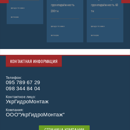
грузоподъёмность
грузоподъёмность 60
г
аренда техники
200тн
тн
т
автокран
аренда техники
аренда техники
ар
автокран
автокран
ав
КОНТАКТНАЯ ИНФОРМАЦИЯ
Телефон:
095 789 67 29
098 344 84 04
Контактное лицо:
УкрГидроМонтаж
Компания:
ООО"УкрГидроМонтаж"