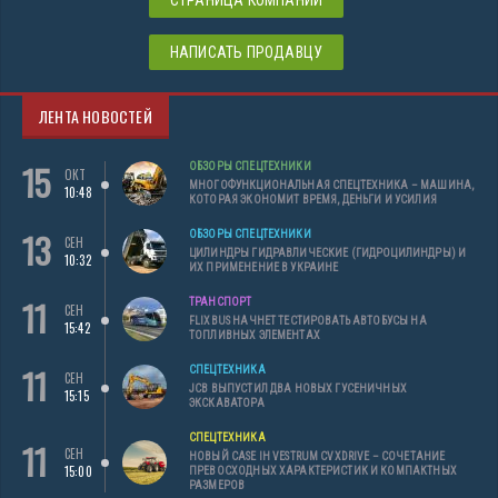
СТРАНИЦА КОМПАНИИ
НАПИСАТЬ ПРОДАВЦУ
ЛЕНТА НОВОСТЕЙ
15
ОБЗОРЫ СПЕЦТЕХНИКИ
ОКТ
МНОГОФУНКЦИОНАЛЬНАЯ СПЕЦТЕХНИКА – МАШИНА,
10:48
КОТОРАЯ ЭКОНОМИТ ВРЕМЯ, ДЕНЬГИ И УСИЛИЯ
13
ОБЗОРЫ СПЕЦТЕХНИКИ
СЕН
ЦИЛИНДРЫ ГИДРАВЛИЧЕСКИЕ (ГИДРОЦИЛИНДРЫ) И
10:32
ИХ ПРИМЕНЕНИЕ В УКРАИНЕ
11
ТРАНСПОРТ
СЕН
FLIXBUS НАЧНЕТ ТЕСТИРОВАТЬ АВТОБУСЫ НА
15:42
ТОПЛИВНЫХ ЭЛЕМЕНТАХ
11
СПЕЦТЕХНИКА
СЕН
JCB ВЫПУСТИЛ ДВА НОВЫХ ГУСЕНИЧНЫХ
15:15
ЭКСКАВАТОРА
СПЕЦТЕХНИКА
11
СЕН
НОВЫЙ CASE IH VESTRUM CVXDRIVE – СОЧЕТАНИЕ
15:00
ПРЕВОСХОДНЫХ ХАРАКТЕРИСТИК И КОМПАКТНЫХ
РАЗМЕРОВ