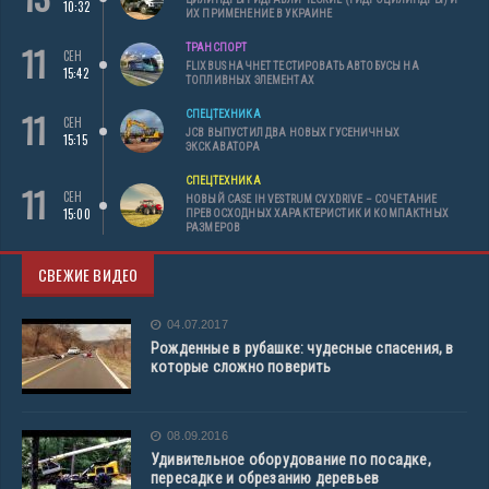
10:32
ИХ ПРИМЕНЕНИЕ В УКРАИНЕ
11
ТРАНСПОРТ
СЕН
FLIXBUS НАЧНЕТ ТЕСТИРОВАТЬ АВТОБУСЫ НА
15:42
ТОПЛИВНЫХ ЭЛЕМЕНТАХ
11
СПЕЦТЕХНИКА
СЕН
JCB ВЫПУСТИЛ ДВА НОВЫХ ГУСЕНИЧНЫХ
15:15
ЭКСКАВАТОРА
СПЕЦТЕХНИКА
11
СЕН
НОВЫЙ CASE IH VESTRUM CVXDRIVE – СОЧЕТАНИЕ
15:00
ПРЕВОСХОДНЫХ ХАРАКТЕРИСТИК И КОМПАКТНЫХ
РАЗМЕРОВ
СВЕЖИЕ ВИДЕО
04.07.2017
Рожденные в рубашке: чудесные спасения, в
которые сложно поверить
08.09.2016
Удивительное оборудование по посадке,
пересадке и обрезанию деревьев