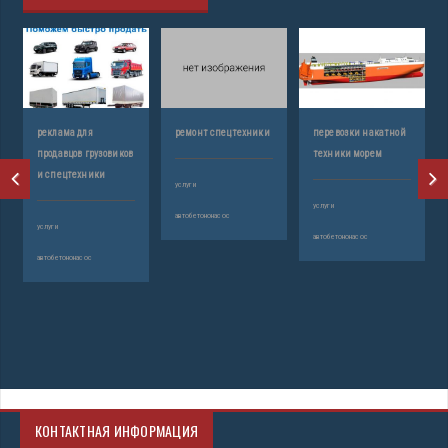
реклама для
ремонт спецтехники
перевозки накатной
продавцов грузовиков
техники морем
и спецтехники
услуги
услуги
автобетононасос
услуги
автобетононасос
автобетононасос
КОНТАКТНАЯ ИНФОРМАЦИЯ