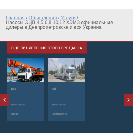
Главная
/
Объявления
/
Услуги
/
Насосы ЭЦВ 4,5,6,8,10,12 ХЭМЗ официальные
дилеры в Днепропетровске и вся Украина
ЕЩЕ ОБЪЯВЛЕНИЯ ЭТОГО ПРОДАВЦА
маз
daf
аренда техники
аренда техники
автокран
кран-манипулятор