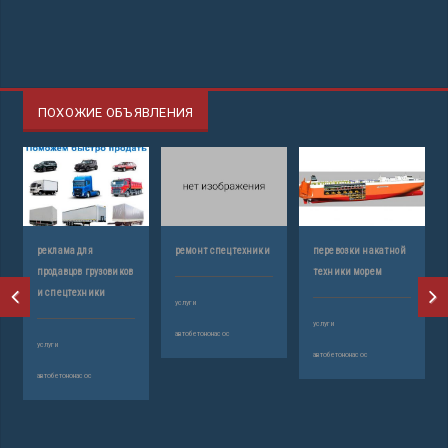
ПОХОЖИЕ ОБЪЯВЛЕНИЯ
реклама для
ремонт спецтехники
перевозки накатной
продавцов грузовиков
техники морем
и спецтехники
услуги
услуги
автобетононасос
услуги
автобетононасос
автобетононасос