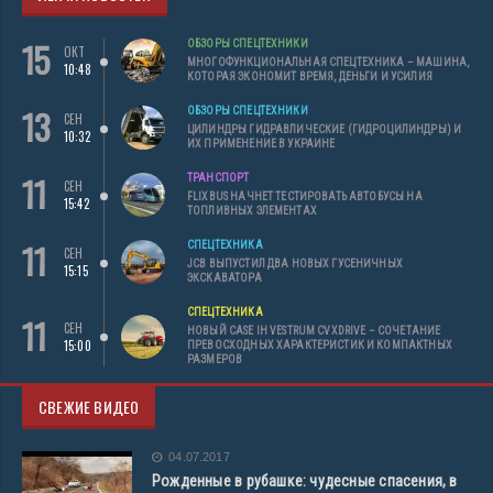
15
ОБЗОРЫ СПЕЦТЕХНИКИ
ОКТ
МНОГОФУНКЦИОНАЛЬНАЯ СПЕЦТЕХНИКА – МАШИНА,
10:48
КОТОРАЯ ЭКОНОМИТ ВРЕМЯ, ДЕНЬГИ И УСИЛИЯ
13
ОБЗОРЫ СПЕЦТЕХНИКИ
СЕН
ЦИЛИНДРЫ ГИДРАВЛИЧЕСКИЕ (ГИДРОЦИЛИНДРЫ) И
10:32
ИХ ПРИМЕНЕНИЕ В УКРАИНЕ
11
ТРАНСПОРТ
СЕН
FLIXBUS НАЧНЕТ ТЕСТИРОВАТЬ АВТОБУСЫ НА
15:42
ТОПЛИВНЫХ ЭЛЕМЕНТАХ
11
СПЕЦТЕХНИКА
СЕН
JCB ВЫПУСТИЛ ДВА НОВЫХ ГУСЕНИЧНЫХ
15:15
ЭКСКАВАТОРА
СПЕЦТЕХНИКА
11
СЕН
НОВЫЙ CASE IH VESTRUM CVXDRIVE – СОЧЕТАНИЕ
15:00
ПРЕВОСХОДНЫХ ХАРАКТЕРИСТИК И КОМПАКТНЫХ
РАЗМЕРОВ
СВЕЖИЕ ВИДЕО
04.07.2017
Рожденные в рубашке: чудесные спасения, в