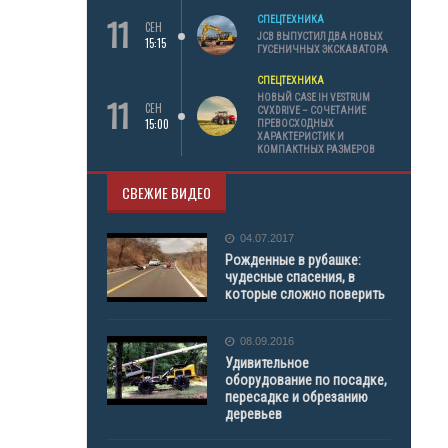
11
СПЕЦТЕХНИКА
СЕН
JCB ВЫПУСТИЛ ДВА НОВЫХ
15:15
ГУСЕНИЧНЫХ ЭКСКАВАТОРА
СПЕЦТЕХНИКА
11
НОВЫЙ CASE IH VESTRUM
СЕН
CVXDRIVE – СОЧЕТАНИЕ
15:00
ПРЕВОСХОДНЫХ
ХАРАКТЕРИСТИК И
КОМПАКТНЫХ РАЗМЕРОВ
СВЕЖИЕ ВИДЕО
04.07.2017
Рожденные в рубашке:
чудесные спасения, в
которые сложно поверить
08.09.2016
Удивительное
оборудование по посадке,
пересадке и обрезанию
деревьев