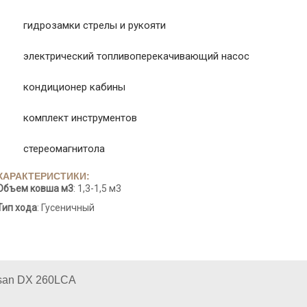
· гидрозамки стрелы и рукояти
· электрический топливоперекачивающий насос
· кондиционер кабины
· комплект инструментов
· стереомагнитола
ХАРАКТЕРИСТИКИ:
Объем ковша м3
: 1,3-1,5 м3
Тип хода
: Гусеничный
san DX 260LCA