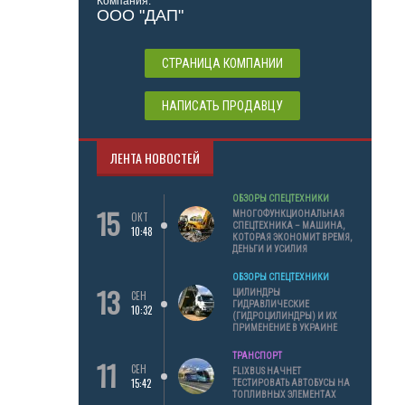
Компания:
ООО "ДАП"
СТРАНИЦА КОМПАНИИ
НАПИСАТЬ ПРОДАВЦУ
ЛЕНТА НОВОСТЕЙ
ОБЗОРЫ СПЕЦТЕХНИКИ
15
МНОГОФУНКЦИОНАЛЬНАЯ
ОКТ
СПЕЦТЕХНИКА – МАШИНА,
10:48
КОТОРАЯ ЭКОНОМИТ ВРЕМЯ,
ДЕНЬГИ И УСИЛИЯ
ОБЗОРЫ СПЕЦТЕХНИКИ
13
ЦИЛИНДРЫ
СЕН
ГИДРАВЛИЧЕСКИЕ
10:32
(ГИДРОЦИЛИНДРЫ) И ИХ
ПРИМЕНЕНИЕ В УКРАИНЕ
ТРАНСПОРТ
11
СЕН
FLIXBUS НАЧНЕТ
15:42
ТЕСТИРОВАТЬ АВТОБУСЫ НА
ТОПЛИВНЫХ ЭЛЕМЕНТАХ