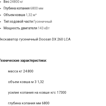
Вес
24800 кг
Глубина копания
6800 мм
Объем ковша
1,32 м³
Тип ходовой части
Гусеничный
Мощность двигателя
143 кВт
Экскаватор гусеничный Doosan DX 260 LCА
Технические характеристики:
· масса кг 24.800
· объем ковша м 3 1,32
· усилие копания на ковше кгс 17300
· глубина копания мм 6800