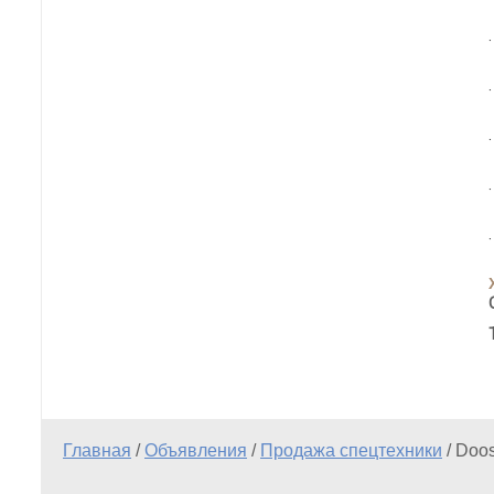
Главная
/
Объявления
/
Продажа спецтехники
/
Doo