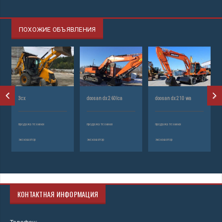
ПОХОЖИЕ ОБЪЯВЛЕНИЯ
3cx
doosan dx 260lca
doosan dx 210 wa
продажа техники
продажа техники
продажа техники
экскаватор
экскаватор
экскаватор
КОНТАКТНАЯ ИНФОРМАЦИЯ