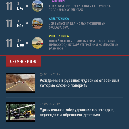
11
ТРАНСПОРТ
СЕН
FLIXBUS НАЧНЕТ ТЕСТИРОВАТЬ АВТОБУСЫ НА
15:42
ТОПЛИВНЫХ ЭЛЕМЕНТАХ
11
СПЕЦТЕХНИКА
СЕН
JCB ВЫПУСТИЛ ДВА НОВЫХ ГУСЕНИЧНЫХ
15:15
ЭКСКАВАТОРА
СПЕЦТЕХНИКА
11
СЕН
НОВЫЙ CASE IH VESTRUM CVXDRIVE – СОЧЕТАНИЕ
15:00
ПРЕВОСХОДНЫХ ХАРАКТЕРИСТИК И КОМПАКТНЫХ
РАЗМЕРОВ
СВЕЖИЕ ВИДЕО
04.07.2017
Рожденные в рубашке: чудесные спасения, в
которые сложно поверить
08.09.2016
Удивительное оборудование по посадке,
пересадке и обрезанию деревьев