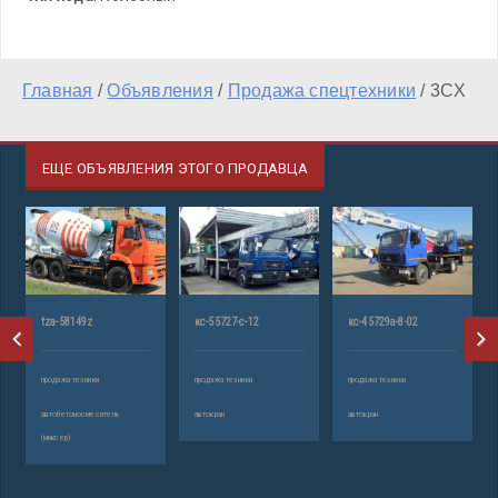
Главная
/
Объявления
/
Продажа спецтехники
/
3CX
ЕЩЕ ОБЪЯВЛЕНИЯ ЭТОГО ПРОДАВЦА
tza-58149z
кс-55727-с-12
кс-45729а-8-02
продажа техники
продажа техники
продажа техники
автобетоносмеситель
автокран
автокран
(миксер)