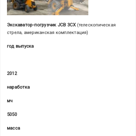
Экскаватор-погрузчик
JCB
3
CX
(телескопическая
стрела, американская комплектация)
год выпуска
20
1
2
наработка
мч
5
0
50
масса