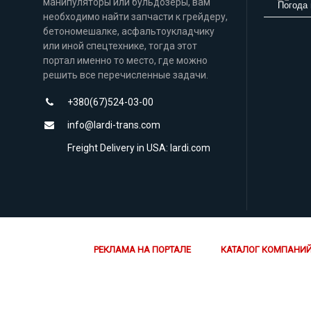
манипуляторы или бульдозеры, вам
Погода 
необходимо найти запчасти к грейдеру,
бетономешалке, асфальтоукладчику
или иной спецтехнике, тогда этот
портал именно то место, где можно
решить все перечисленные задачи.
+380(67)524-03-00
info@lardi-trans.com
Freight Delivery in USA: lardi.com
РЕКЛАМА НА ПОРТАЛЕ
КАТАЛОГ КОМПАНИ