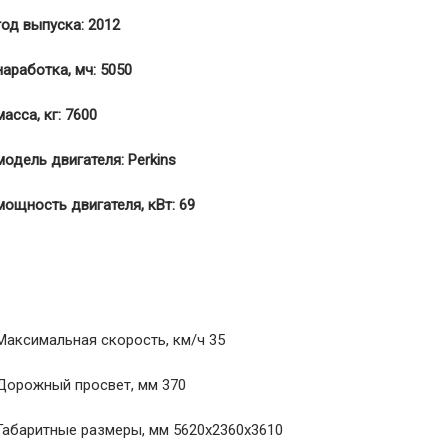
год выпуска:
20
1
2
наработка,
мч:
5
0
50
масса,
кг:
760
0
модель двигателя:
Perkins
мощность двигателя,
кВт:
69
Максимальная скорость, км/ч 35
Дорожный просвет, мм 370
Габаритные размеры, мм 5620x2360x3610