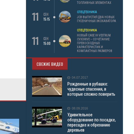
ТОПЛИВНЫХ ЭЛЕМЕНТАХ
11
СПЕЦТЕХНИКА
СЕН
JCB ВЫПУСТИЛ ДВА НОВЫХ
15:15
ГУСЕНИЧНЫХ ЭКСКАВАТОРА
СПЕЦТЕХНИКА
11
НОВЫЙ CASE IH VESTRUM
СЕН
CVXDRIVE – СОЧЕТАНИЕ
15:00
ПРЕВОСХОДНЫХ
ХАРАКТЕРИСТИК И
КОМПАКТНЫХ РАЗМЕРОВ
СВЕЖИЕ ВИДЕО
04.07.2017
Рожденные в рубашке:
чудесные спасения, в
которые сложно поверить
08.09.2016
Удивительное
оборудование по посадке,
пересадке и обрезанию
деревьев