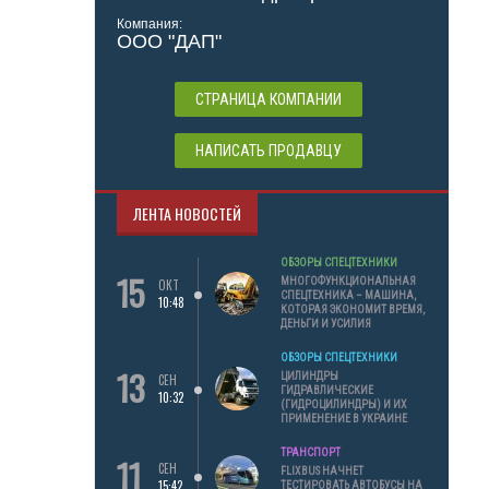
Компания:
ООО "ДАП"
СТРАНИЦА КОМПАНИИ
НАПИСАТЬ ПРОДАВЦУ
ЛЕНТА НОВОСТЕЙ
ОБЗОРЫ СПЕЦТЕХНИКИ
15
МНОГОФУНКЦИОНАЛЬНАЯ
ОКТ
СПЕЦТЕХНИКА – МАШИНА,
10:48
КОТОРАЯ ЭКОНОМИТ ВРЕМЯ,
ДЕНЬГИ И УСИЛИЯ
ОБЗОРЫ СПЕЦТЕХНИКИ
13
ЦИЛИНДРЫ
СЕН
ГИДРАВЛИЧЕСКИЕ
10:32
(ГИДРОЦИЛИНДРЫ) И ИХ
ПРИМЕНЕНИЕ В УКРАИНЕ
ТРАНСПОРТ
11
СЕН
FLIXBUS НАЧНЕТ
15:42
ТЕСТИРОВАТЬ АВТОБУСЫ НА