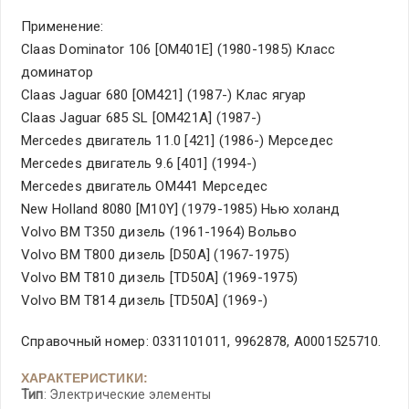
Применение:
Claas Dominator 106 [OM401E] (1980-1985) Класс
доминатор
Claas Jaguar 680 [OM421] (1987-) Клас ягуар
Claas Jaguar 685 SL [OM421A] (1987-)
Mercedes двигатель 11.0 [421] (1986-) Мерседес
Mercedes двигатель 9.6 [401] (1994-)
Mercedes двигатель OM441 Мерседес
New Holland 8080 [M10Y] (1979-1985) Нью холанд
Volvo BM T350 дизель (1961-1964) Вольво
Volvo BM T800 дизель [D50A] (1967-1975)
Volvo BM T810 дизель [TD50A] (1969-1975)
Volvo BM T814 дизель [TD50A] (1969-)
Справочный номер: 0331101011, 9962878, A0001525710.
ХАРАКТЕРИСТИКИ:
Тип
: Электрические элементы