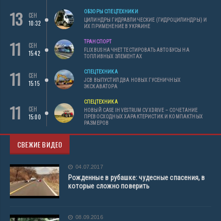
13
ОБЗОРЫ СПЕЦТЕХНИКИ
СЕН
ЦИЛИНДРЫ ГИДРАВЛИЧЕСКИЕ (ГИДРОЦИЛИНДРЫ) И
10:32
ИХ ПРИМЕНЕНИЕ В УКРАИНЕ
11
ТРАНСПОРТ
СЕН
FLIXBUS НАЧНЕТ ТЕСТИРОВАТЬ АВТОБУСЫ НА
15:42
ТОПЛИВНЫХ ЭЛЕМЕНТАХ
11
СПЕЦТЕХНИКА
СЕН
JCB ВЫПУСТИЛ ДВА НОВЫХ ГУСЕНИЧНЫХ
15:15
ЭКСКАВАТОРА
СПЕЦТЕХНИКА
11
СЕН
НОВЫЙ CASE IH VESTRUM CVXDRIVE – СОЧЕТАНИЕ
15:00
ПРЕВОСХОДНЫХ ХАРАКТЕРИСТИК И КОМПАКТНЫХ
РАЗМЕРОВ
СВЕЖИЕ ВИДЕО
04.07.2017
Рожденные в рубашке: чудесные спасения, в
которые сложно поверить
08.09.2016