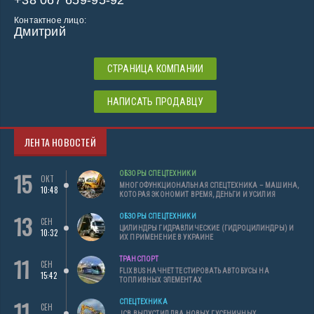
+38 067 659-95-92
Контактное лицо:
Дмитрий
СТРАНИЦА КОМПАНИИ
НАПИСАТЬ ПРОДАВЦУ
ЛЕНТА НОВОСТЕЙ
15
ОБЗОРЫ СПЕЦТЕХНИКИ
ОКТ
МНОГОФУНКЦИОНАЛЬНАЯ СПЕЦТЕХНИКА – МАШИНА,
10:48
КОТОРАЯ ЭКОНОМИТ ВРЕМЯ, ДЕНЬГИ И УСИЛИЯ
13
ОБЗОРЫ СПЕЦТЕХНИКИ
СЕН
ЦИЛИНДРЫ ГИДРАВЛИЧЕСКИЕ (ГИДРОЦИЛИНДРЫ) И
10:32
ИХ ПРИМЕНЕНИЕ В УКРАИНЕ
11
ТРАНСПОРТ
СЕН
FLIXBUS НАЧНЕТ ТЕСТИРОВАТЬ АВТОБУСЫ НА
15:42
ТОПЛИВНЫХ ЭЛЕМЕНТАХ
11
СПЕЦТЕХНИКА
СЕН
JCB ВЫПУСТИЛ ДВА НОВЫХ ГУСЕНИЧНЫХ