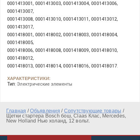
0001413001, 0001413003, 0001413004, 0001413006,
0001413007,
0001413008, 0001413010, 0001413011, 0001413012,
0001413017,
0001418001, 0001418002, 0001418003, 0001418004,
0001418005,
0001418006, 0001418008, 0001418009, 0001418010,
0001418012,
0001418013, 0001418014, 0001418016, 0001418017.
ХАРАКТЕРИСТИКИ:
Тип
: Электрические элементы
Главная
/
Объявления
/
Сопутствующие товары
/
Щетки стартера Bosch бош, Claas Клас, Mercedes,
New Holland Нью холанд, 12 вольт.