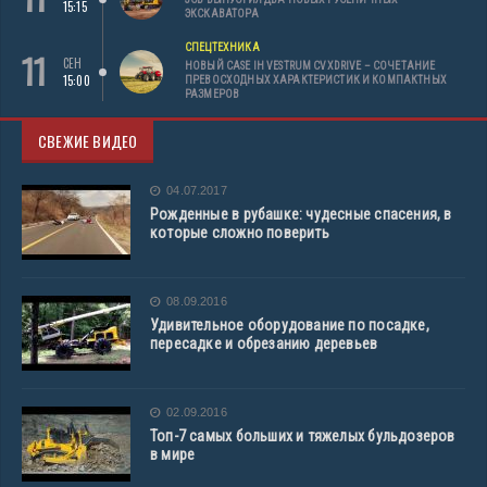
15:15
ЭКСКАВАТОРА
СПЕЦТЕХНИКА
11
СЕН
НОВЫЙ CASE IH VESTRUM CVXDRIVE – СОЧЕТАНИЕ
15:00
ПРЕВОСХОДНЫХ ХАРАКТЕРИСТИК И КОМПАКТНЫХ
РАЗМЕРОВ
СВЕЖИЕ ВИДЕО
04.07.2017
Рожденные в рубашке: чудесные спасения, в
которые сложно поверить
08.09.2016
Удивительное оборудование по посадке,
пересадке и обрезанию деревьев
02.09.2016
Топ-7 самых больших и тяжелых бульдозеров
в мире