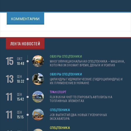
КОММЕНТАРИИ
ЛЕНТА НОВОСТЕЙ
15
ОБЗОРЫ СПЕЦТЕХНИКИ
ОКТ
МНОГОФУНКЦИОНАЛЬНАЯ СПЕЦТЕХНИКА – МАШИНА,
10:48
КОТОРАЯ ЭКОНОМИТ ВРЕМЯ, ДЕНЬГИ И УСИЛИЯ
13
ОБЗОРЫ СПЕЦТЕХНИКИ
СЕН
ЦИЛИНДРЫ ГИДРАВЛИЧЕСКИЕ (ГИДРОЦИЛИНДРЫ) И
10:32
ИХ ПРИМЕНЕНИЕ В УКРАИНЕ
11
ТРАНСПОРТ
СЕН
FLIXBUS НАЧНЕТ ТЕСТИРОВАТЬ АВТОБУСЫ НА
15:42
ТОПЛИВНЫХ ЭЛЕМЕНТАХ
11
СПЕЦТЕХНИКА
СЕН
JCB ВЫПУСТИЛ ДВА НОВЫХ ГУСЕНИЧНЫХ
15:15
ЭКСКАВАТОРА
СПЕЦТЕХНИКА