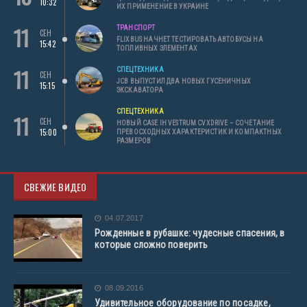
10:32
ИХ ПРИМЕНЕНИЕ В УКРАИНЕ
11
ТРАНСПОРТ
СЕН
FLIXBUS НАЧНЕТ ТЕСТИРОВАТЬ АВТОБУСЫ НА
15:42
ТОПЛИВНЫХ ЭЛЕМЕНТАХ
11
СПЕЦТЕХНИКА
СЕН
JCB ВЫПУСТИЛ ДВА НОВЫХ ГУСЕНИЧНЫХ
15:15
ЭКСКАВАТОРА
СПЕЦТЕХНИКА
11
СЕН
НОВЫЙ CASE IH VESTRUM CVXDRIVE – СОЧЕТАНИЕ
15:00
ПРЕВОСХОДНЫХ ХАРАКТЕРИСТИК И КОМПАКТНЫХ
РАЗМЕРОВ
СВЕЖИЕ ВИДЕО
04.07.2017
Рожденные в рубашке: чудесные спасения, в
которые сложно поверить
08.09.2016
Удивительное оборудование по посадке,