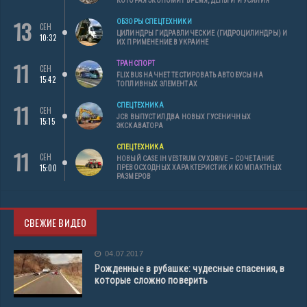
КОТОРАЯ ЭКОНОМИТ ВРЕМЯ, ДЕНЬГИ И УСИЛИЯ
13
ОБЗОРЫ СПЕЦТЕХНИКИ
СЕН
ЦИЛИНДРЫ ГИДРАВЛИЧЕСКИЕ (ГИДРОЦИЛИНДРЫ) И
10:32
ИХ ПРИМЕНЕНИЕ В УКРАИНЕ
11
ТРАНСПОРТ
СЕН
FLIXBUS НАЧНЕТ ТЕСТИРОВАТЬ АВТОБУСЫ НА
15:42
ТОПЛИВНЫХ ЭЛЕМЕНТАХ
11
СПЕЦТЕХНИКА
СЕН
JCB ВЫПУСТИЛ ДВА НОВЫХ ГУСЕНИЧНЫХ
15:15
ЭКСКАВАТОРА
СПЕЦТЕХНИКА
11
СЕН
НОВЫЙ CASE IH VESTRUM CVXDRIVE – СОЧЕТАНИЕ
15:00
ПРЕВОСХОДНЫХ ХАРАКТЕРИСТИК И КОМПАКТНЫХ
РАЗМЕРОВ
СВЕЖИЕ ВИДЕО
04.07.2017
Рожденные в рубашке: чудесные спасения, в
которые сложно поверить