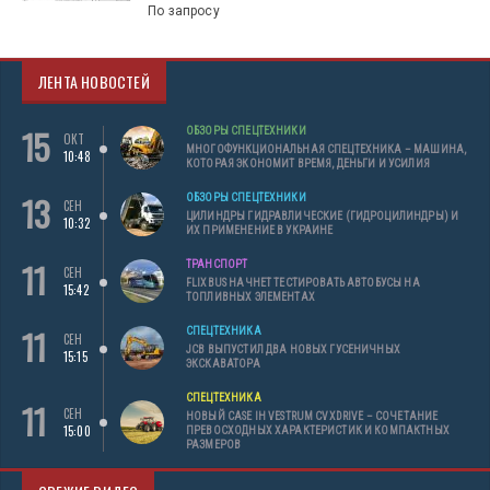
По запросу
ЛЕНТА НОВОСТЕЙ
15
ОБЗОРЫ СПЕЦТЕХНИКИ
ОКТ
МНОГОФУНКЦИОНАЛЬНАЯ СПЕЦТЕХНИКА – МАШИНА,
10:48
КОТОРАЯ ЭКОНОМИТ ВРЕМЯ, ДЕНЬГИ И УСИЛИЯ
13
ОБЗОРЫ СПЕЦТЕХНИКИ
СЕН
ЦИЛИНДРЫ ГИДРАВЛИЧЕСКИЕ (ГИДРОЦИЛИНДРЫ) И
10:32
ИХ ПРИМЕНЕНИЕ В УКРАИНЕ
11
ТРАНСПОРТ
СЕН
FLIXBUS НАЧНЕТ ТЕСТИРОВАТЬ АВТОБУСЫ НА
15:42
ТОПЛИВНЫХ ЭЛЕМЕНТАХ
11
СПЕЦТЕХНИКА
СЕН
JCB ВЫПУСТИЛ ДВА НОВЫХ ГУСЕНИЧНЫХ
15:15
ЭКСКАВАТОРА
СПЕЦТЕХНИКА
11
СЕН
НОВЫЙ CASE IH VESTRUM CVXDRIVE – СОЧЕТАНИЕ
15:00
ПРЕВОСХОДНЫХ ХАРАКТЕРИСТИК И КОМПАКТНЫХ
РАЗМЕРОВ