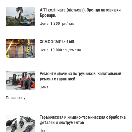
АГП колінчата (ліктьова). Оренда автовишки
Бровари.
Цена:
1 200
грн/час
XCMG XCMG25-160t
Цена:
10 000
грн/смена
Ремонт вилочных погрузчиков. Капитальный
ремонт с гарантией
Цена:
По запросу
Термическая и химико-термическая обработка
деталей и инструментов
Цена: