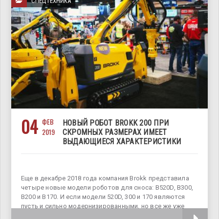
СПЕЦТЕХНИКА
04
ФЕВ
НОВЫЙ РОБОТ BROKK 200 ПРИ
2019
СКРОМНЫХ РАЗМЕРАХ ИМЕЕТ
ВЫДАЮЩИЕСЯ ХАРАКТЕРИСТИКИ
Еще в декабре 2018 года компания Brokk представила
четыре новые модели роботов для сноса: B520D, B300,
B200 и B170. И если модели 520D, 300 и 170 являются
пусть и сильно модернизированными, но все же уже
находящимися в производстве машинами, то