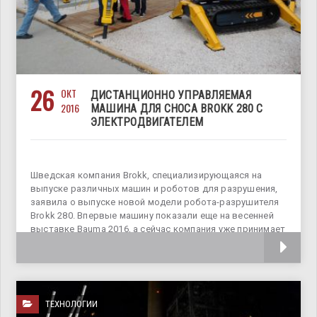
26
ОКТ
ДИСТАНЦИОННО УПРАВЛЯЕМАЯ
2016
МАШИНА ДЛЯ СНОСА BROKK 280 С
ЭЛЕКТРОДВИГАТЕЛЕМ
Шведская компания Brokk, специализирующаяся на
выпуске различных машин и роботов для разрушения,
заявила о выпуске новой модели робота-разрушителя
Brokk 280. Впервые машину показали еще на весенней
выставке Bauma 2016, а сейчас компания уже принимает
на нее заказы. Таких роботов обычно
ТЕХНОЛОГИИ