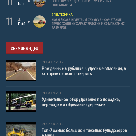
11
JCB ВЫПУСТИЛ ДВА НОВЫХ ГУСЕНИЧНЫХ
15:15
ЭКСКАВАТОРА
СПЕЦТЕХНИКА
11
СЕН
НОВЫЙ CASE IH VESTRUM CVXDRIVE – СОЧЕТАНИЕ
15:00
ПРЕВОСХОДНЫХ ХАРАКТЕРИСТИК И КОМПАКТНЫХ
РАЗМЕРОВ
СВЕЖИЕ ВИДЕО
04.07.2017
Рожденные в рубашке: чудесные спасения, в
которые сложно поверить
08.09.2016
Удивительное оборудование по посадке,
пересадке и обрезанию деревьев
02.09.2016
Топ-7 самых больших и тяжелых бульдозеров
в мире