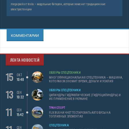
megapack от tesla – модульные батареи, которые заменят традиционные
электростанции
КОММЕНТАРИИ
ЛЕНТА НОВОСТЕЙ
15
ОБЗОРЫ СПЕЦТЕХНИКИ
ОКТ
МНОГОФУНКЦИОНАЛЬНАЯ СПЕЦТЕХНИКА – МАШИНА,
10:48
КОТОРАЯ ЭКОНОМИТ ВРЕМЯ, ДЕНЬГИ И УСИЛИЯ
13
ОБЗОРЫ СПЕЦТЕХНИКИ
СЕН
ЦИЛИНДРЫ ГИДРАВЛИЧЕСКИЕ (ГИДРОЦИЛИНДРЫ) И
10:32
ИХ ПРИМЕНЕНИЕ В УКРАИНЕ
11
ТРАНСПОРТ
СЕН
FLIXBUS НАЧНЕТ ТЕСТИРОВАТЬ АВТОБУСЫ НА
15:42
ТОПЛИВНЫХ ЭЛЕМЕНТАХ
СПЕЦТЕХНИКА
СЕН