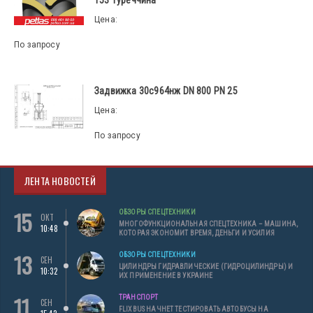
Цена:
По запросу
Задвижка 30с964нж DN 800 PN 25
Цена:
По запросу
ЛЕНТА НОВОСТЕЙ
15
ОБЗОРЫ СПЕЦТЕХНИКИ
ОКТ
МНОГОФУНКЦИОНАЛЬНАЯ СПЕЦТЕХНИКА – МАШИНА,
10:48
КОТОРАЯ ЭКОНОМИТ ВРЕМЯ, ДЕНЬГИ И УСИЛИЯ
13
ОБЗОРЫ СПЕЦТЕХНИКИ
СЕН
ЦИЛИНДРЫ ГИДРАВЛИЧЕСКИЕ (ГИДРОЦИЛИНДРЫ) И
10:32
ИХ ПРИМЕНЕНИЕ В УКРАИНЕ
11
ТРАНСПОРТ
СЕН
FLIXBUS НАЧНЕТ ТЕСТИРОВАТЬ АВТОБУСЫ НА