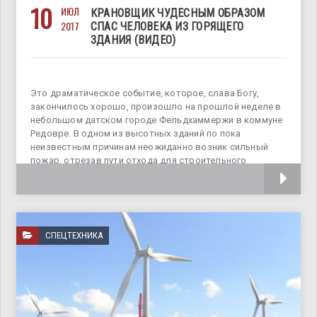
10
ИЮЛ
КРАНОВЩИК ЧУДЕСНЫМ ОБРАЗОМ
2017
СПАС ЧЕЛОВЕКА ИЗ ГОРЯЩЕГО
ЗДАНИЯ (ВИДЕО)
Это драматическое событие, которое, слава Богу,
закончилось хорошо, произошло на прошлой неделе в
небольшом датском городе Фельдхаммержи в коммуне
Редовре. В одном из высотных зданий по пока
неизвестным причинам неожиданно возник сильный
пожар, отрезав пути отхода для строительного
рабочего, производящего
СПЕЦТЕХНИКА