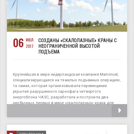
06
ИЮЛ
СОЗДАНЫ «СКАЛОЛАЗНЫЕ» КРАНЫ С
2017
НЕОГРАНИЧЕННОЙ ВЫСОТОЙ
ПОДЪЕМА
Крупнейшая в мире нидерландская компания Mammoet,
специализирующаяся на тяжелых подъемных операциях,
та самая, которая организовывала перемещение
укрытия разрушенного саркофага четвертого
энергоблока ЧАЭС, разработала и построила два
необычных, первых в мире «скалолазных» крана для
обслуживания ветротурбин. Эти краны модели WTM 100