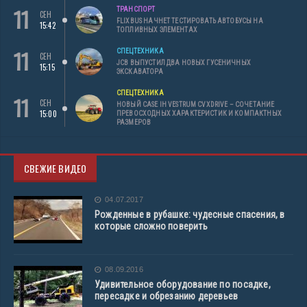
11
ТРАНСПОРТ
СЕН
FLIXBUS НАЧНЕТ ТЕСТИРОВАТЬ АВТОБУСЫ НА
15:42
ТОПЛИВНЫХ ЭЛЕМЕНТАХ
11
СПЕЦТЕХНИКА
СЕН
JCB ВЫПУСТИЛ ДВА НОВЫХ ГУСЕНИЧНЫХ
15:15
ЭКСКАВАТОРА
СПЕЦТЕХНИКА
11
СЕН
НОВЫЙ CASE IH VESTRUM CVXDRIVE – СОЧЕТАНИЕ
15:00
ПРЕВОСХОДНЫХ ХАРАКТЕРИСТИК И КОМПАКТНЫХ
РАЗМЕРОВ
СВЕЖИЕ ВИДЕО
04.07.2017
Рожденные в рубашке: чудесные спасения, в
которые сложно поверить
08.09.2016
Удивительное оборудование по посадке,
пересадке и обрезанию деревьев