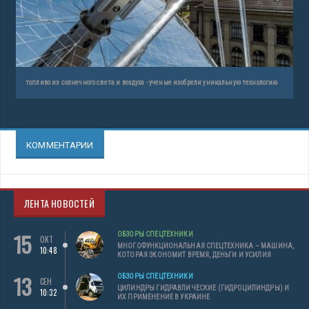
топливо из солнечного света и воздуха - ученые изобрели уникальную технологию
КОММЕНТАРИИ
ЛЕНТА НОВОСТЕЙ
15
ОБЗОРЫ СПЕЦТЕХНИКИ
ОКТ
МНОГОФУНКЦИОНАЛЬНАЯ СПЕЦТЕХНИКА – МАШИНА,
10:48
КОТОРАЯ ЭКОНОМИТ ВРЕМЯ, ДЕНЬГИ И УСИЛИЯ
13
ОБЗОРЫ СПЕЦТЕХНИКИ
СЕН
ЦИЛИНДРЫ ГИДРАВЛИЧЕСКИЕ (ГИДРОЦИЛИНДРЫ) И
10:32
ИХ ПРИМЕНЕНИЕ В УКРАИНЕ