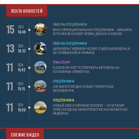
ЛЕНТА НОВОСТЕЙ
15
ОБЗОРЫ СПЕЦТЕХНИКИ
ОКТ
МНОГОФУНКЦИОНАЛЬНАЯ СПЕЦТЕХНИКА – МАШИНА,
10:48
КОТОРАЯ ЭКОНОМИТ ВРЕМЯ, ДЕНЬГИ И УСИЛИЯ
13
ОБЗОРЫ СПЕЦТЕХНИКИ
СЕН
ЦИЛИНДРЫ ГИДРАВЛИЧЕСКИЕ (ГИДРОЦИЛИНДРЫ) И
10:32
ИХ ПРИМЕНЕНИЕ В УКРАИНЕ
11
ТРАНСПОРТ
СЕН
FLIXBUS НАЧНЕТ ТЕСТИРОВАТЬ АВТОБУСЫ НА
15:42
ТОПЛИВНЫХ ЭЛЕМЕНТАХ
11
СПЕЦТЕХНИКА
СЕН
JCB ВЫПУСТИЛ ДВА НОВЫХ ГУСЕНИЧНЫХ
15:15
ЭКСКАВАТОРА
СПЕЦТЕХНИКА
11
СЕН
НОВЫЙ CASE IH VESTRUM CVXDRIVE – СОЧЕТАНИЕ
15:00
ПРЕВОСХОДНЫХ ХАРАКТЕРИСТИК И КОМПАКТНЫХ
РАЗМЕРОВ
СВЕЖИЕ ВИДЕО