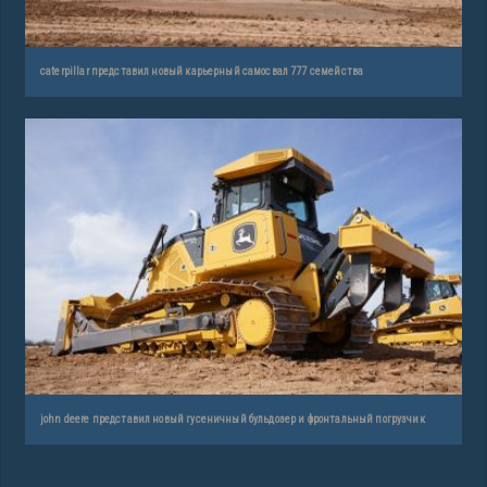
caterpillar представил новый карьерный самосвал 777 семейства
john deere представил новый гусеничный бульдозер и фронтальный погрузчик