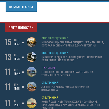
КОММЕНТАРИИ
ЛЕНТА НОВОСТЕЙ
15
ОБЗОРЫ СПЕЦТЕХНИКИ
ОКТ
МНОГОФУНКЦИОНАЛЬНАЯ СПЕЦТЕХНИКА – МАШИНА,
10:48
КОТОРАЯ ЭКОНОМИТ ВРЕМЯ, ДЕНЬГИ И УСИЛИЯ
13
ОБЗОРЫ СПЕЦТЕХНИКИ
СЕН
ЦИЛИНДРЫ ГИДРАВЛИЧЕСКИЕ (ГИДРОЦИЛИНДРЫ) И
10:32
ИХ ПРИМЕНЕНИЕ В УКРАИНЕ
11
ТРАНСПОРТ
СЕН
FLIXBUS НАЧНЕТ ТЕСТИРОВАТЬ АВТОБУСЫ НА
15:42
ТОПЛИВНЫХ ЭЛЕМЕНТАХ
11
СПЕЦТЕХНИКА
СЕН
JCB ВЫПУСТИЛ ДВА НОВЫХ ГУСЕНИЧНЫХ
15:15
ЭКСКАВАТОРА
СПЕЦТЕХНИКА
11
СЕН
НОВЫЙ CASE IH VESTRUM CVXDRIVE – СОЧЕТАНИЕ
15:00
ПРЕВОСХОДНЫХ ХАРАКТЕРИСТИК И КОМПАКТНЫХ
РАЗМЕРОВ