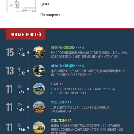
Цена:
По запросу
ЛЕНТА НОВОСТЕЙ
15
ОБЗОРЫ СПЕЦТЕХНИКИ
ОКТ
МНОГОФУНКЦИОНАЛЬНАЯ СПЕЦТЕХНИКА – МАШИНА,
10:48
КОТОРАЯ ЭКОНОМИТ ВРЕМЯ, ДЕНЬГИ И УСИЛИЯ
13
ОБЗОРЫ СПЕЦТЕХНИКИ
СЕН
ЦИЛИНДРЫ ГИДРАВЛИЧЕСКИЕ (ГИДРОЦИЛИНДРЫ) И
10:32
ИХ ПРИМЕНЕНИЕ В УКРАИНЕ
11
ТРАНСПОРТ
СЕН
FLIXBUS НАЧНЕТ ТЕСТИРОВАТЬ АВТОБУСЫ НА
15:42
ТОПЛИВНЫХ ЭЛЕМЕНТАХ
11
СПЕЦТЕХНИКА
СЕН
JCB ВЫПУСТИЛ ДВА НОВЫХ ГУСЕНИЧНЫХ
15:15
ЭКСКАВАТОРА
СПЕЦТЕХНИКА
11
СЕН
НОВЫЙ CASE IH VESTRUM CVXDRIVE – СОЧЕТАНИЕ
15:00
ПРЕВОСХОДНЫХ ХАРАКТЕРИСТИК И КОМПАКТНЫХ
РАЗМЕРОВ