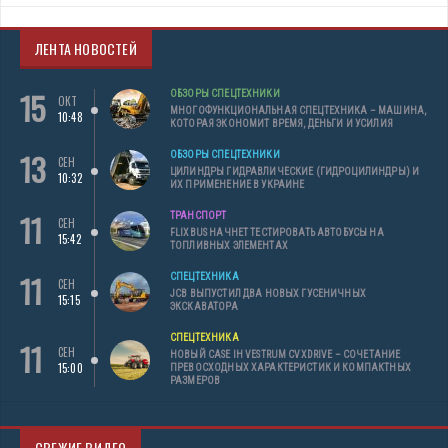
ЛЕНТА НОВОСТЕЙ
15
ОБЗОРЫ СПЕЦТЕХНИКИ
ОКТ
МНОГОФУНКЦИОНАЛЬНАЯ СПЕЦТЕХНИКА – МАШИНА,
10:48
КОТОРАЯ ЭКОНОМИТ ВРЕМЯ, ДЕНЬГИ И УСИЛИЯ
13
ОБЗОРЫ СПЕЦТЕХНИКИ
СЕН
ЦИЛИНДРЫ ГИДРАВЛИЧЕСКИЕ (ГИДРОЦИЛИНДРЫ) И
10:32
ИХ ПРИМЕНЕНИЕ В УКРАИНЕ
11
ТРАНСПОРТ
СЕН
FLIXBUS НАЧНЕТ ТЕСТИРОВАТЬ АВТОБУСЫ НА
15:42
ТОПЛИВНЫХ ЭЛЕМЕНТАХ
11
СПЕЦТЕХНИКА
СЕН
JCB ВЫПУСТИЛ ДВА НОВЫХ ГУСЕНИЧНЫХ
15:15
ЭКСКАВАТОРА
СПЕЦТЕХНИКА
11
СЕН
НОВЫЙ CASE IH VESTRUM CVXDRIVE – СОЧЕТАНИЕ
15:00
ПРЕВОСХОДНЫХ ХАРАКТЕРИСТИК И КОМПАКТНЫХ
РАЗМЕРОВ
СВЕЖИЕ ВИДЕО