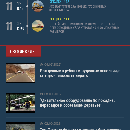
11
СПЕЦТЕХНИКА
СЕН
JCB ВЫПУСТИЛ ДВА НОВЫХ ГУСЕНИЧНЫХ
15:15
ЭКСКАВАТОРА
СПЕЦТЕХНИКА
11
СЕН
НОВЫЙ CASE IH VESTRUM CVXDRIVE – СОЧЕТАНИЕ
15:00
ПРЕВОСХОДНЫХ ХАРАКТЕРИСТИК И КОМПАКТНЫХ
РАЗМЕРОВ
СВЕЖИЕ ВИДЕО
04.07.2017
Рожденные в рубашке: чудесные спасения, в
которые сложно поверить
08.09.2016
Удивительное оборудование по посадке,
пересадке и обрезанию деревьев
02.09.2016
Топ-7 самых больших и тяжелых бульдозеров