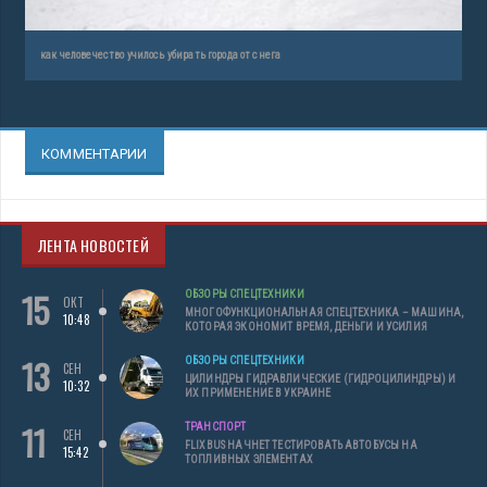
как человечество училось убирать города от снега
КОММЕНТАРИИ
ЛЕНТА НОВОСТЕЙ
15
ОБЗОРЫ СПЕЦТЕХНИКИ
ОКТ
МНОГОФУНКЦИОНАЛЬНАЯ СПЕЦТЕХНИКА – МАШИНА,
10:48
КОТОРАЯ ЭКОНОМИТ ВРЕМЯ, ДЕНЬГИ И УСИЛИЯ
13
ОБЗОРЫ СПЕЦТЕХНИКИ
СЕН
ЦИЛИНДРЫ ГИДРАВЛИЧЕСКИЕ (ГИДРОЦИЛИНДРЫ) И
10:32
ИХ ПРИМЕНЕНИЕ В УКРАИНЕ
11
ТРАНСПОРТ
СЕН
FLIXBUS НАЧНЕТ ТЕСТИРОВАТЬ АВТОБУСЫ НА
15:42
ТОПЛИВНЫХ ЭЛЕМЕНТАХ