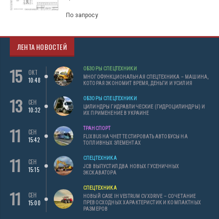
По запросу
ЛЕНТА НОВОСТЕЙ
15
ОБЗОРЫ СПЕЦТЕХНИКИ
ОКТ
МНОГОФУНКЦИОНАЛЬНАЯ СПЕЦТЕХНИКА – МАШИНА,
10:48
КОТОРАЯ ЭКОНОМИТ ВРЕМЯ, ДЕНЬГИ И УСИЛИЯ
13
ОБЗОРЫ СПЕЦТЕХНИКИ
СЕН
ЦИЛИНДРЫ ГИДРАВЛИЧЕСКИЕ (ГИДРОЦИЛИНДРЫ) И
10:32
ИХ ПРИМЕНЕНИЕ В УКРАИНЕ
11
ТРАНСПОРТ
СЕН
FLIXBUS НАЧНЕТ ТЕСТИРОВАТЬ АВТОБУСЫ НА
15:42
ТОПЛИВНЫХ ЭЛЕМЕНТАХ
11
СПЕЦТЕХНИКА
СЕН
JCB ВЫПУСТИЛ ДВА НОВЫХ ГУСЕНИЧНЫХ
15:15
ЭКСКАВАТОРА
СПЕЦТЕХНИКА
11
СЕН
НОВЫЙ CASE IH VESTRUM CVXDRIVE – СОЧЕТАНИЕ
15:00
ПРЕВОСХОДНЫХ ХАРАКТЕРИСТИК И КОМПАКТНЫХ
РАЗМЕРОВ