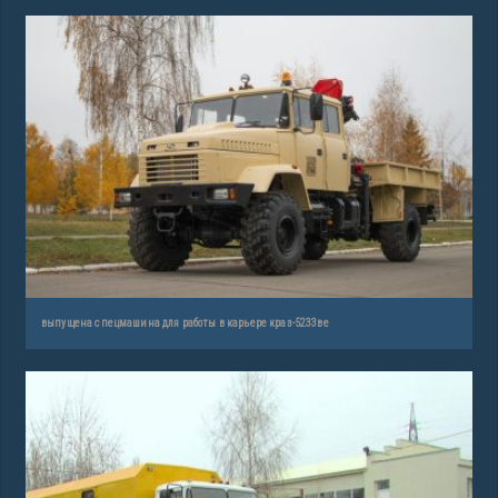
выпущена спецмашина для работы в карьере краз-5233ве