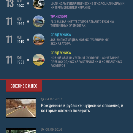
13
СЕН
ЦИЛИНДРЫ ГИДРАВЛИЧЕСКИЕ (ГИДРОЦИЛИНДРЫ) И
10:32
ИХ ПРИМЕНЕНИЕ В УКРАИНЕ
11
ТРАНСПОРТ
СЕН
FLIXBUS НАЧНЕТ ТЕСТИРОВАТЬ АВТОБУСЫ НА
15:42
ТОПЛИВНЫХ ЭЛЕМЕНТАХ
11
СПЕЦТЕХНИКА
СЕН
JCB ВЫПУСТИЛ ДВА НОВЫХ ГУСЕНИЧНЫХ
15:15
ЭКСКАВАТОРА
СПЕЦТЕХНИКА
11
СЕН
НОВЫЙ CASE IH VESTRUM CVXDRIVE – СОЧЕТАНИЕ
15:00
ПРЕВОСХОДНЫХ ХАРАКТЕРИСТИК И КОМПАКТНЫХ
РАЗМЕРОВ
СВЕЖИЕ ВИДЕО
04.07.2017
Рожденные в рубашке: чудесные спасения, в
которые сложно поверить
08.09.2016