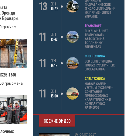
13
ЦИЛИНДРЫ
СЕН
ГИДРАВЛИЧЕСКИЕ
чата
10:32
(ГИДРОЦИЛИНДРЫ) И
. Оренда
ИХ ПРИМЕНЕНИЕ В
УКРАИНЕ
 Бровари.
ТРАНСПОРТ
0
грн/час
11
FLIXBUS НАЧНЕТ
СЕН
ТЕСТИРОВАТЬ
15:42
АВТОБУСЫ НА
ТОПЛИВНЫХ
ЭЛЕМЕНТАХ
СПЕЦТЕХНИКА
11
СЕН
JCB ВЫПУСТИЛ ДВА
15:15
НОВЫХ ГУСЕНИЧНЫХ
ЭКСКАВАТОРА
G25-160t
СПЕЦТЕХНИКА
00
грн/смена
НОВЫЙ CASE IH
11
VESTRUM CVXDRIVE –
СЕН
СОЧЕТАНИЕ
15:00
ПРЕВОСХОДНЫХ
ХАРАКТЕРИСТИК И
КОМПАКТНЫХ
РАЗМЕРОВ
СВЕЖИЕ ВИДЕО
илочных
04.07.2017