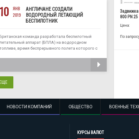
10
ЯНВ
АНГЛИЧАНЕ СОЗДАЛИ
Задвижка
2019
ВОДОРОДНЫЙ ЛЕТАЮЩИЙ
800 PN 25
БЕСПИЛОТНИК
Цена:
Британская команда разработала беспилотный
По запрос
летательный аппарат (БПЛА) на водородном
топливе, время беспрерывного полета которого с
грузом 5 кг составляет 70 минут. Инжиниринговая
компания Productiv, в рамках проекта Rachel,
ЧИТАТЬ
разработала многороторный летательный аппарат,
работающий от водородного топливного элемента
Intelligent Energy. Заказчиком
 ЕЩЕ
НОВОСТИ КОМПАНИЙ
ОБЩЕСТВО
ВОЕННЫЕ ТЕХ
КУРСЫ ВАЛЮТ