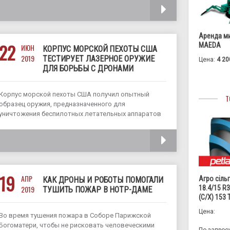
целые поля будет комплекс под названием
ЧИТАТЬ
Minect.ai. Комплекс сможет обследовать и
разминировать до одного квадратного километра
территории в день. Об этом рассказал
Аренда м
руководитель проекта Minect.ai Антон Герасименко
22
MAEDA
ИЮН
КОРПУС МОРСКОЙ ПЕХОТЫ США
в
2019
ТЕСТИРУЕТ ЛАЗЕРНОЕ ОРУЖИЕ
Цена:
4 20
ДЛЯ БОРЬБЫ С ДРОНАМИ
Корпус морской пехоты США получил опытный
Т
образец оружия, предназначенного для
уничтожения беспилотных летательных аппаратов
(БПЛА). Компактная система лазерного оружия
(CLaWS) - это первый наземный лазер, одобренный
ЧИТАТЬ
Министерством обороны для использования
военными. «Данное устройство было разработано
в ответ на необходимость противодействовать
19
АПР
Агро сіль
КАК ДРОНЫ И РОБОТЫ ПОМОГАЛИ
18.4/15 R
2019
ТУШИТЬ ПОЖАР В НОТР-ДАМЕ
(С/Х) 153
Цена:
Во время тушения пожара в Соборе Парижской
Богоматери, чтобы не рисковать человеческими