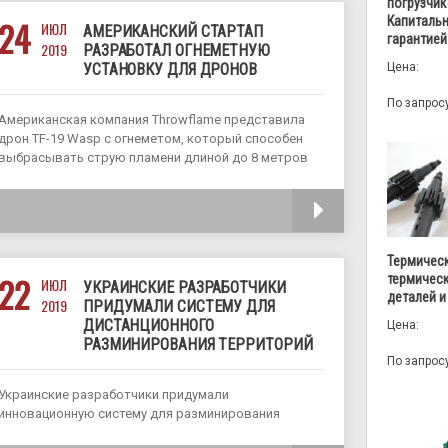
погрузчик
отметки в
Капитальн
24
ИЮЛ
АМЕРИКАНСКИЙ СТАРТАП
гарантией
2019
РАЗРАБОТАЛ ОГНЕМЕТНУЮ
Цена:
УСТАНОВКУ ДЛЯ ДРОНОВ
По запрос
Американская компания Throwflame представила
дрон TF-19 Wasp с огнеметом, который способен
выбрасывать струю пламени длиной до 8 метров
на протяжении 100 секунд. Планируется, что он
будет использоваться в ситуациях, когда
ЧИТАТЬ
выполнение задач опасно для человека. TF-19 Wasp
– это не
Термическ
22
термичес
ИЮЛ
УКРАИНСКИЕ РАЗРАБОТЧИКИ
деталей и
2019
ПРИДУМАЛИ СИСТЕМУ ДЛЯ
ДИСТАНЦИОННОГО
Цена:
РАЗМИНИРОВАНИЯ ТЕРРИТОРИЙ
По запрос
Украинские разработчики придумали
инновационную систему для разминирования
территорий – вместо саперов разминировать