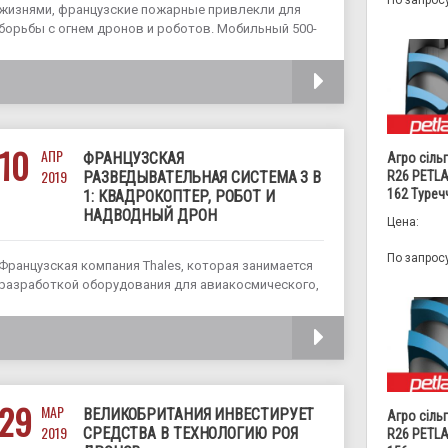
По запрос
жизнями, французские пожарные привлекли для
борьбы с огнем дронов и роботов. Мобильный 500-
килограммовый робот под названием Колосс и два
беспилотника DJI помогли потушить пожар и спасти
ЧИТАТЬ
850-летнюю историческую
10
АПР
ФРАНЦУЗСКАЯ
Агро сіль
2019
РАЗВЕДЫВАТЕЛЬНАЯ СИСТЕМА 3 В
R26 PETLA
162 Туреч
1: КВАДРОКОПТЕР, РОБОТ И
НАДВОДНЫЙ ДРОН
Цена:
По запрос
Французская компания Thales, которая занимается
разработкой оборудования для авиакосмического,
военного и морского применения, на прошлой
неделе презентовала свою новейшую разработку
ЧИТАТЬ
– беспилотную систему BRAIN. BRAIN – это
модульная роботизированная система, которую
можно перенастроить для выполнения задач в
качестве беспилотного летательного
29
МАР
ВЕЛИКОБРИТАНИЯ ИНВЕСТИРУЕТ
Агро сіль
2019
СРЕДСТВА В ТЕХНОЛОГИЮ РОЯ
R26 PETLA