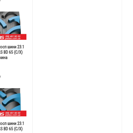
у
госп шини 23.1
S BD 65 (С/Х)
чина
у
госп шини 23.1
S BD 65 (С/Х)