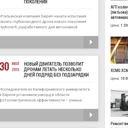
ПОКОЛЕНИЯ
АГП колін
(ліктьова)
Итальянская компания Saipem начала испытания
автовишки
своего глубоководного дрона нового поколения
Цена:
1 20
Hydrone-R, разработанного для автономной
инспекции подводных сооружений. Разработчики
Saipem рассчитывают начать коммерческое
ЧИТАТЬ
использование беспилотника уже в конце этого
года. В рамках программы Hydrone было
разработано три дрона: Hydrone-R, Hydrone-S и
30
ИЮЛ
НОВЫЙ ДВИГАТЕЛЬ ПОЗВОЛИТ
2019
ДРОНАМ ЛЕТАТЬ НЕСКОЛЬКО
XCMG XCM
ДНЕЙ ПОДРЯД БЕЗ ПОДЗАРЯДКИ
Цена:
10 0
Исследователи из Калифорнийского университета
в Беркли установили рекорд в области
фотоэлектрической эффективности – ученые
разработали сверхлегкий фотоэлектрический
двигатель, который позволит беспилотникам
ЧИТАТЬ
летать несколько дней подряд без подзарядки. За
последние 15 лет способность устройств
Ремонт в
преобразовывать тепло в электричество достигла