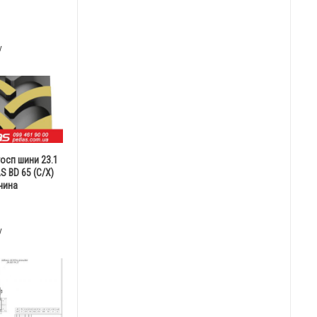
у
госп шини 23.1
S BD 65 (С/Х)
чина
у