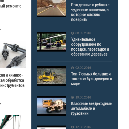
ов.
Рожденные в рубашке:
ый ремонт с
чудесные спасения, в
которые сложно
поверить
у
08.09.2016
Удивительное
оборудование по
посадке, пересадке и
обрезанию деревьев
02.09.2016
Топ-7 самых больших и
ая и химико-
тяжелых бульдозеров в
кая обработка
мире
 инструментов
19.08.2016
Классные вездеходные
у
автомобили и
грузовики
12.08.2016