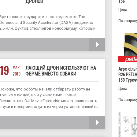
ДРОНОВ
156
Цена:
Британское государственное ведомство The
По запрос
Defence and Security Accelerator (DASA) выделило
2,5 млн. фунтов стерлингов консорциуму, который
возглавляет компания Blue Bear Systems Research
Ltd для разработки и развития технологии роя
ЧИТАТЬ
беспилотных летательных аппаратов (БПЛА).
Проект «Many Drones Make Light Work» является
19
МАР
ЛАЮЩИЙ ДРОН ИСПОЛЬЗУЮТ НА
Агро сіль
2019
ФЕРМЕ ВМЕСТО СОБАКИ
R26 PETLA
153 Туреч
Цена:
Похоже, что роботы начали отбирать работу не
только у людей, но и у животных. Новый
По запрос
беспилотник DJI Mavic Enterprise может записывать
звуки и воспроизводить их через установленный на
аппарате громкоговоритель, позволяя издавать
громкий собачий лай или другие звуки. Видимо
ЧИТАТЬ
английские