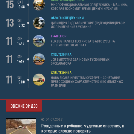
15
ОКТ
МНОГОФУНКЦИОНАЛЬНАЯ СПЕЦТЕХНИКА – МАШИНА,
10:48
КОТОРАЯ ЭКОНОМИТ ВРЕМЯ, ДЕНЬГИ И УСИЛИЯ
13
ОБЗОРЫ СПЕЦТЕХНИКИ
СЕН
ЦИЛИНДРЫ ГИДРАВЛИЧЕСКИЕ (ГИДРОЦИЛИНДРЫ) И
10:32
ИХ ПРИМЕНЕНИЕ В УКРАИНЕ
11
ТРАНСПОРТ
СЕН
FLIXBUS НАЧНЕТ ТЕСТИРОВАТЬ АВТОБУСЫ НА
15:42
ТОПЛИВНЫХ ЭЛЕМЕНТАХ
11
СПЕЦТЕХНИКА
СЕН
JCB ВЫПУСТИЛ ДВА НОВЫХ ГУСЕНИЧНЫХ
15:15
ЭКСКАВАТОРА
СПЕЦТЕХНИКА
11
СЕН
НОВЫЙ CASE IH VESTRUM CVXDRIVE – СОЧЕТАНИЕ
15:00
ПРЕВОСХОДНЫХ ХАРАКТЕРИСТИК И КОМПАКТНЫХ
РАЗМЕРОВ
СВЕЖИЕ ВИДЕО
04.07.2017
Рожденные в рубашке: чудесные спасения, в
которые сложно поверить