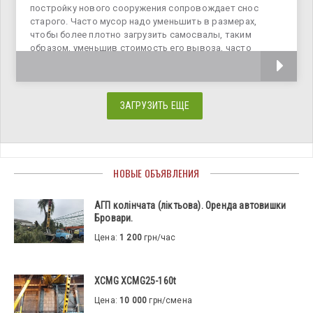
постройку нового сооружения сопровождает снос
старого. Часто мусор надо уменьшить в размерах,
чтобы более плотно загрузить самосвалы, таким
образом, уменьшив стоимость его вывоза, часто
измельченный мусор используют
ЗАГРУЗИТЬ ЕЩЕ
НОВЫЕ ОБЪЯВЛЕНИЯ
АГП колінчата (ліктьова). Оренда автовишки
Бровари.
Цена:
1 200
грн/час
XCMG XCMG25-160t
Цена:
10 000
грн/смена