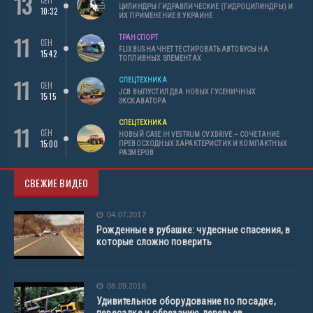
13
ЦИЛИНДРЫ ГИДРАВЛИЧЕСКИЕ (ГИДРОЦИЛИНДРЫ) И
10:32
ИХ ПРИМЕНЕНИЕ В УКРАИНЕ
11
ТРАНСПОРТ
СЕН
FLIXBUS НАЧНЕТ ТЕСТИРОВАТЬ АВТОБУСЫ НА
15:42
ТОПЛИВНЫХ ЭЛЕМЕНТАХ
11
СПЕЦТЕХНИКА
СЕН
JCB ВЫПУСТИЛ ДВА НОВЫХ ГУСЕНИЧНЫХ
15:15
ЭКСКАВАТОРА
СПЕЦТЕХНИКА
11
СЕН
НОВЫЙ CASE IH VESTRUM CVXDRIVE – СОЧЕТАНИЕ
15:00
ПРЕВОСХОДНЫХ ХАРАКТЕРИСТИК И КОМПАКТНЫХ
РАЗМЕРОВ
СВЕЖИЕ ВИДЕО
04.07.2017
Рожденные в рубашке: чудесные спасения, в
которые сложно поверить
08.09.2016
Удивительное оборудование по посадке,
пересадке и обрезанию деревьев