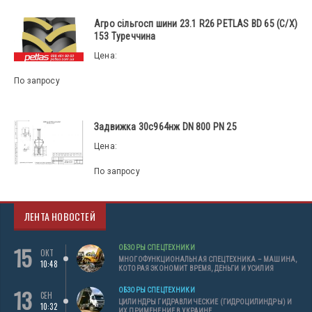
Агро сільгосп шини 23.1 R26 PETLAS BD 65 (С/Х)
153 Туреччина
Цена:
По запросу
Задвижка 30с964нж DN 800 PN 25
Цена:
По запросу
ЛЕНТА НОВОСТЕЙ
15
ОБЗОРЫ СПЕЦТЕХНИКИ
ОКТ
МНОГОФУНКЦИОНАЛЬНАЯ СПЕЦТЕХНИКА – МАШИНА,
10:48
КОТОРАЯ ЭКОНОМИТ ВРЕМЯ, ДЕНЬГИ И УСИЛИЯ
13
ОБЗОРЫ СПЕЦТЕХНИКИ
СЕН
ЦИЛИНДРЫ ГИДРАВЛИЧЕСКИЕ (ГИДРОЦИЛИНДРЫ) И
10:32
ИХ ПРИМЕНЕНИЕ В УКРАИНЕ