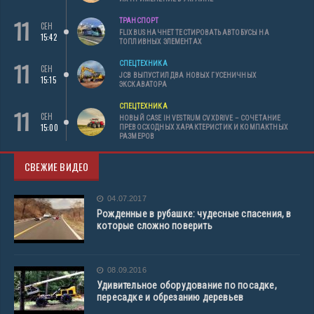
11
ТРАНСПОРТ
СЕН
FLIXBUS НАЧНЕТ ТЕСТИРОВАТЬ АВТОБУСЫ НА
15:42
ТОПЛИВНЫХ ЭЛЕМЕНТАХ
11
СПЕЦТЕХНИКА
СЕН
JCB ВЫПУСТИЛ ДВА НОВЫХ ГУСЕНИЧНЫХ
15:15
ЭКСКАВАТОРА
СПЕЦТЕХНИКА
11
СЕН
НОВЫЙ CASE IH VESTRUM CVXDRIVE – СОЧЕТАНИЕ
15:00
ПРЕВОСХОДНЫХ ХАРАКТЕРИСТИК И КОМПАКТНЫХ
РАЗМЕРОВ
СВЕЖИЕ ВИДЕО
04.07.2017
Рожденные в рубашке: чудесные спасения, в
которые сложно поверить
08.09.2016
Удивительное оборудование по посадке,
пересадке и обрезанию деревьев