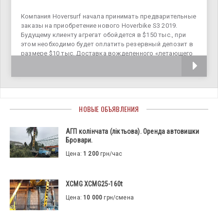
Компания Hoversurf начала принимать предварительные
заказы на приобретение нового Hoverbike S3 2019.
Будущему клиенту агрегат обойдется в $150 тыс., при
этом необходимо будет оплатить резервный депозит в
размере $10 тыс. Доставка вожделенного «летающего
мотоцикла» будет осуществлена в течение 2-6 месяцев,
НОВЫЕ ОБЪЯВЛЕНИЯ
АГП колінчата (ліктьова). Оренда автовишки
Бровари.
Цена:
1 200
грн/час
XCMG XCMG25-160t
Цена:
10 000
грн/смена