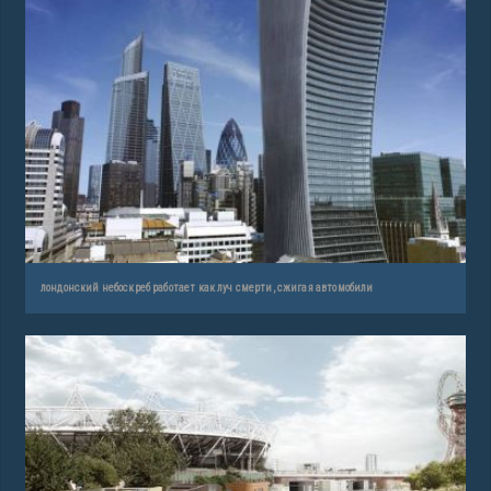
лондонский небоскреб работает как луч смерти, сжигая автомобили