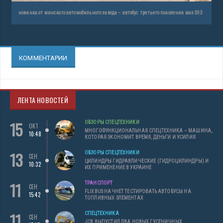
новинка от минского автомобильного завода – автобус третьего поколения маз 303
КОММЕНТАРИИ
ЛЕНТА НОВОСТЕЙ
15
ОБЗОРЫ СПЕЦТЕХНИКИ
ОКТ
МНОГОФУНКЦИОНАЛЬНАЯ СПЕЦТЕХНИКА – МАШИНА,
10:48
КОТОРАЯ ЭКОНОМИТ ВРЕМЯ, ДЕНЬГИ И УСИЛИЯ
13
ОБЗОРЫ СПЕЦТЕХНИКИ
СЕН
ЦИЛИНДРЫ ГИДРАВЛИЧЕСКИЕ (ГИДРОЦИЛИНДРЫ) И
10:32
ИХ ПРИМЕНЕНИЕ В УКРАИНЕ
11
ТРАНСПОРТ
СЕН
FLIXBUS НАЧНЕТ ТЕСТИРОВАТЬ АВТОБУСЫ НА
15:42
ТОПЛИВНЫХ ЭЛЕМЕНТАХ
11
СПЕЦТЕХНИКА
СЕН
JCB ВЫПУСТИЛ ДВА НОВЫХ ГУСЕНИЧНЫХ