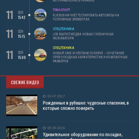
ИХ ПРИМЕНЕНИЕ В УКРАИНЕ
11
ТРАНСПОРТ
СЕН
FLIXBUS НАЧНЕТ ТЕСТИРОВАТЬ АВТОБУСЫ НА
15:42
ТОПЛИВНЫХ ЭЛЕМЕНТАХ
11
СПЕЦТЕХНИКА
СЕН
JCB ВЫПУСТИЛ ДВА НОВЫХ ГУСЕНИЧНЫХ
15:15
ЭКСКАВАТОРА
СПЕЦТЕХНИКА
11
СЕН
НОВЫЙ CASE IH VESTRUM CVXDRIVE – СОЧЕТАНИЕ
15:00
ПРЕВОСХОДНЫХ ХАРАКТЕРИСТИК И КОМПАКТНЫХ
РАЗМЕРОВ
СВЕЖИЕ ВИДЕО
04.07.2017
Рожденные в рубашке: чудесные спасения, в
которые сложно поверить
08.09.2016
Удивительное оборудование по посадке,