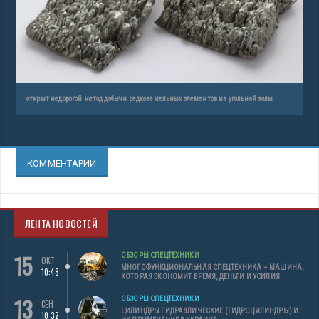
открыт недорогой метод добычи редкоземельных элементов из угольной золы
КОММЕНТАРИИ
ЛЕНТА НОВОСТЕЙ
15
ОБЗОРЫ СПЕЦТЕХНИКИ
ОКТ
МНОГОФУНКЦИОНАЛЬНАЯ СПЕЦТЕХНИКА – МАШИНА,
10:48
КОТОРАЯ ЭКОНОМИТ ВРЕМЯ, ДЕНЬГИ И УСИЛИЯ
13
ОБЗОРЫ СПЕЦТЕХНИКИ
СЕН
ЦИЛИНДРЫ ГИДРАВЛИЧЕСКИЕ (ГИДРОЦИЛИНДРЫ) И
10:32